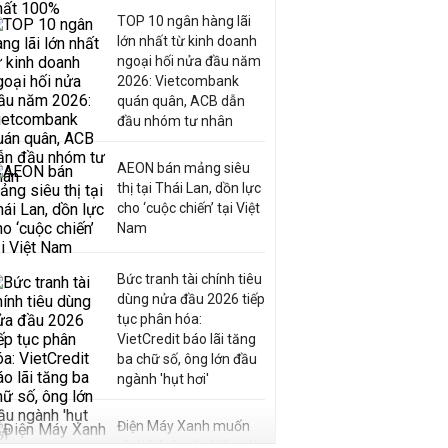
TOP 10 ngân hàng lãi
lớn nhất từ kinh doanh
ngoại hối nửa đầu năm
2026: Vietcombank
quán quân, ACB dẫn
đầu nhóm tư nhân
AEON bán mảng siêu
thị tại Thái Lan, dồn lực
cho ‘cuộc chiến’ tại Việt
Nam
Bức tranh tài chính tiêu
dùng nửa đầu 2026 tiếp
tục phân hóa:
VietCredit báo lãi tăng
ba chữ số, ông lớn đầu
ngành 'hụt hơi'
Điện Máy Xanh muốn
phát hành cổ phiếu với