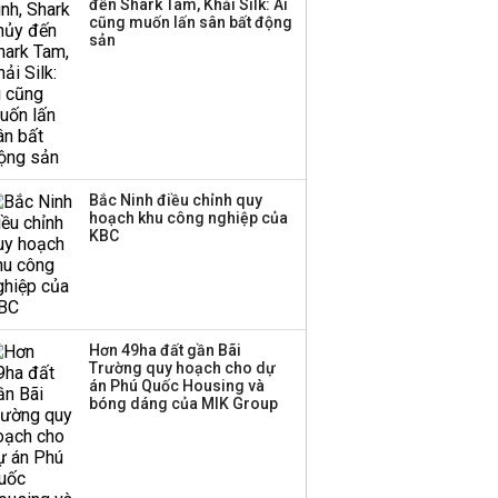
đến Shark Tam, Khải Silk: Ai
Huấn Hoa Hồng bỗng
cũng muốn lấn sân bất động
dưng ‘biến mất’, một
sản
công ty khác đã giải thể
Bắc Ninh điều chỉnh quy
hoạch khu công nghiệp của
KBC
Hơn 49ha đất gần Bãi
Trường quy hoạch cho dự
án Phú Quốc Housing và
bóng dáng của MIK Group