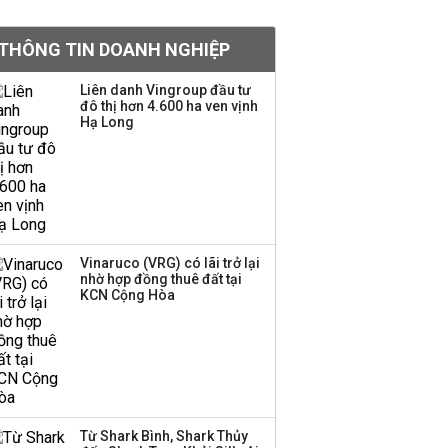
tỷ lệ 1:1 để tăng thanh
khoản
THÔNG TIN DOANH NGHIỆP
Sau nhịp điều chỉnh
Liên danh Vingroup đầu tư
đô thị hơn 4.600 ha ven vịnh
mạnh, CTCK nhìn thấy
Hạ Long
cơ hội ở nhóm cổ phiếu
nào?
Một thương hiệu thời
trang Việt đóng cửa
sau 5 năm hoạt động,
thanh lý toàn bộ cửa
Vinaruco (VRG) có lãi trở lại
nhờ hợp đồng thuê đất tại
hàng
KCN Cộng Hòa
DatVietVAC lãi sau thuế
135 tỷ đồng nửa đầu
năm, dồn 6 concert vào
cuối năm
Từ Shark Bình, Shark Thủy
Công ty 100 tỷ của