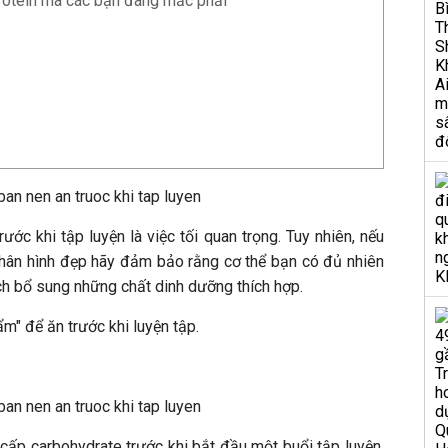
 protein mà các bạn đang mắc phải
ước khi tập luyện là việc tối quan trọng. Tuy nhiên, nếu
hân hình đẹp hãy đảm bảo rằng cơ thể bạn có đủ nhiên
ch bổ sung những chất dinh dưỡng thích hợp.
m" để ăn trước khi luyện tập.
g cấp carbohydrate trước khi bắt đầu một buổi tập luyện.