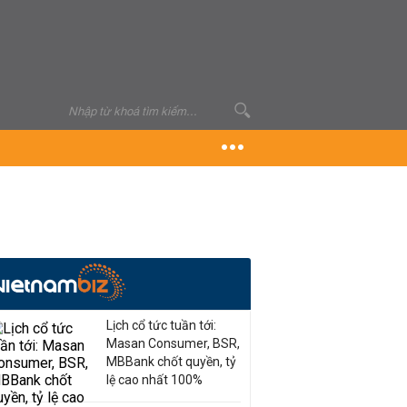
Lịch cổ tức tuần tới:
Masan Consumer, BSR,
MBBank chốt quyền, tỷ
lệ cao nhất 100%