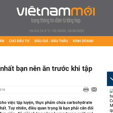
Hà Nội 34.9 °C
|
09:38AM, 08/08/2026
ÁN
CHỦ ĐẦU TƯ
ĐẤU GIÁ - ĐẤU THẦU
KINH DOANH
 nhất bạn nên ăn trước khi tập
2018
 cho việc tập luyện, thực phẩm chứa carbohydrate
hất. Tuy nhiên, điều quan trọng là bạn phải cân đối