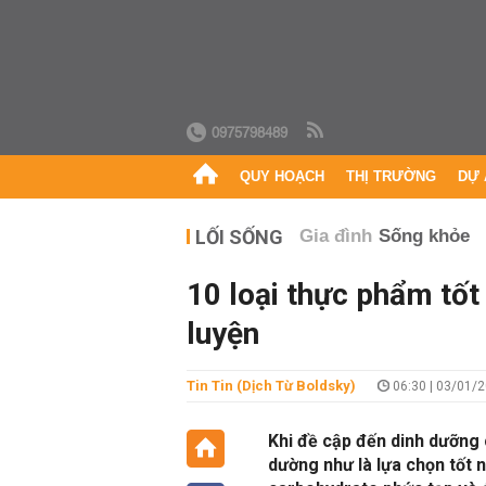
0975798489
QUY HOẠCH
THỊ TRƯỜNG
DỰ 
LỐI SỐNG
Gia đình
Sống khỏe
10 loại thực phẩm tốt
luyện
Tin Tin (Dịch Từ Boldsky)
06:30 | 03/01/
Khi đề cập đến dinh dưỡng
dường như là lựa chọn tốt n