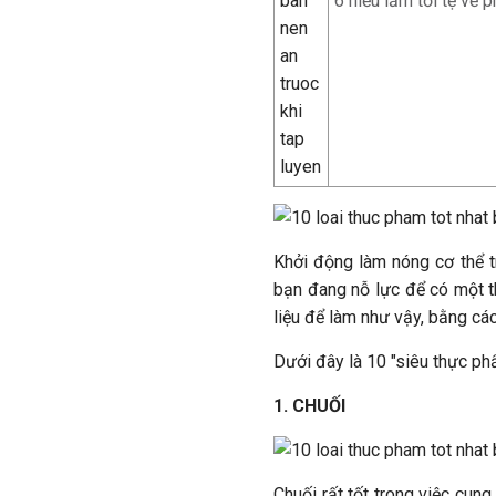
6 hiểu lầm tồi tệ về
Khởi động làm nóng cơ thể tr
bạn đang nỗ lực để có một t
liệu để làm như vậy, bằng cá
Dưới đây là 10 "siêu thực phẩ
1. CHUỐI
Chuối rất tốt trong việc cun