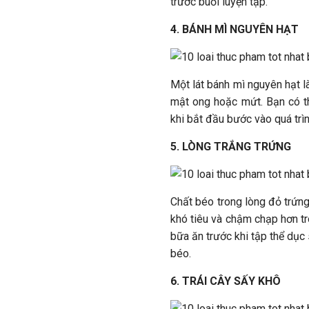
trước buổi luyện tập.
4. BÁNH MÌ NGUYÊN HẠT
Một lát bánh mì nguyên hạt l
mật ong hoặc mứt. Bạn có th
khi bắt đầu bước vào quá trì
5. LÒNG TRẮNG TRỨNG
Chất béo trong lòng đỏ trứn
khó tiêu và chậm chạp hơn tro
bữa ăn trước khi tập thể dụ
béo.
6. TRÁI CÂY SẤY KHÔ