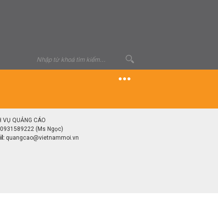
H VỤ QUẢNG CÁO
0931589222 (Ms Ngọc)
l:
quangcao@vietnammoi.vn