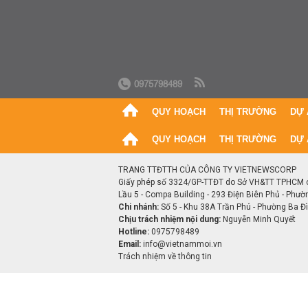
0975798489
QUY HOẠCH
THỊ TRƯỜNG
DỰ 
QUY HOẠCH
THỊ TRƯỜNG
DỰ 
TRANG TTĐTTH CỦA CÔNG TY VIETNEWSCORP
Giấy phép số 3324/GP-TTĐT do Sở VH&TT TPHCM 
Lầu 5 - Compa Building - 293 Điện Biên Phủ - Phườ
Chi nhánh:
Số 5 - Khu 38A Trần Phú - Phường Ba Đìn
Chịu trách nhiệm nội dung:
Nguyễn Minh Quyết
Hotline:
0975798489
Email:
info@vietnammoi.vn
Trách nhiệm về thông tin