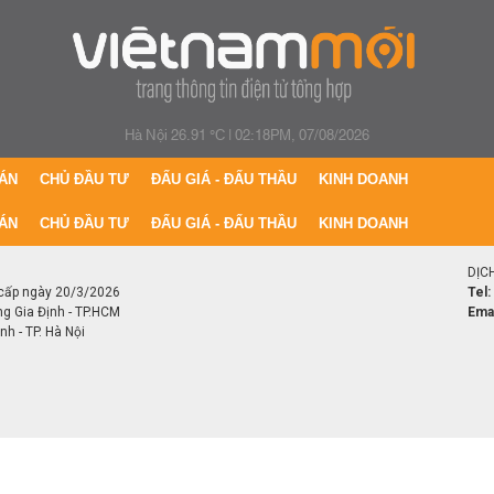
Hà Nội 26.91 °C
|
02:18PM, 07/08/2026
ÁN
CHỦ ĐẦU TƯ
ĐẤU GIÁ - ĐẤU THẦU
KINH DOANH
ÁN
CHỦ ĐẦU TƯ
ĐẤU GIÁ - ĐẤU THẦU
KINH DOANH
DỊC
cấp ngày 20/3/2026
Tel:
ng Gia Định - TP.HCM
Emai
h - TP. Hà Nội