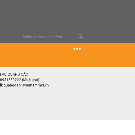
H VỤ QUẢNG CÁO
0931589222 (Ms Ngọc)
l:
quangcao@vietnammoi.vn