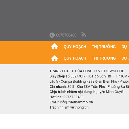
0975798489
QUY HOẠCH
THỊ TRƯỜNG
DỰ 
QUY HOẠCH
THỊ TRƯỜNG
DỰ 
TRANG TTĐTTH CỦA CÔNG TY VIETNEWSCORP
Giấy phép số 3324/GP-TTĐT do Sở VH&TT TPHCM 
Lầu 5 - Compa Building - 293 Điện Biên Phủ - Phườ
Chi nhánh:
Số 5 - Khu 38A Trần Phú - Phường Ba Đìn
Chịu trách nhiệm nội dung:
Nguyễn Minh Quyết
Hotline:
0975798489
Email:
info@vietnammoi.vn
Trách nhiệm về thông tin