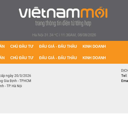
Hà Nội 31.34 °C
|
11:36AM, 08/08/2026
ÁN
CHỦ ĐẦU TƯ
ĐẤU GIÁ - ĐẤU THẦU
KINH DOANH
ÁN
CHỦ ĐẦU TƯ
ĐẤU GIÁ - ĐẤU THẦU
KINH DOANH
DỊC
cấp ngày 20/3/2026
Tel:
ng Gia Định - TP.HCM
Emai
h - TP. Hà Nội