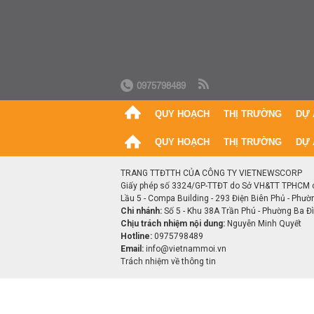
0975798489
QUY HOẠCH
THỊ TRƯỜNG
DỰ 
QUY HOẠCH
THỊ TRƯỜNG
DỰ 
TRANG TTĐTTH CỦA CÔNG TY VIETNEWSCORP
Giấy phép số 3324/GP-TTĐT do Sở VH&TT TPHCM 
Lầu 5 - Compa Building - 293 Điện Biên Phủ - Phườ
Chi nhánh:
Số 5 - Khu 38A Trần Phú - Phường Ba Đìn
Chịu trách nhiệm nội dung:
Nguyễn Minh Quyết
Hotline:
0975798489
Email:
info@vietnammoi.vn
Trách nhiệm về thông tin