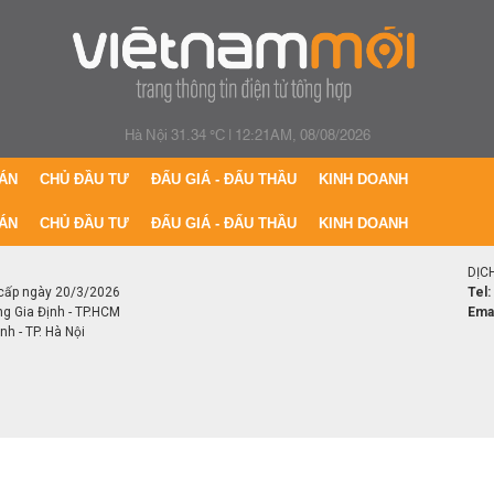
Hà Nội 31.34 °C
|
12:21AM, 08/08/2026
ÁN
CHỦ ĐẦU TƯ
ĐẤU GIÁ - ĐẤU THẦU
KINH DOANH
ÁN
CHỦ ĐẦU TƯ
ĐẤU GIÁ - ĐẤU THẦU
KINH DOANH
DỊC
cấp ngày 20/3/2026
Tel:
ng Gia Định - TP.HCM
Emai
h - TP. Hà Nội