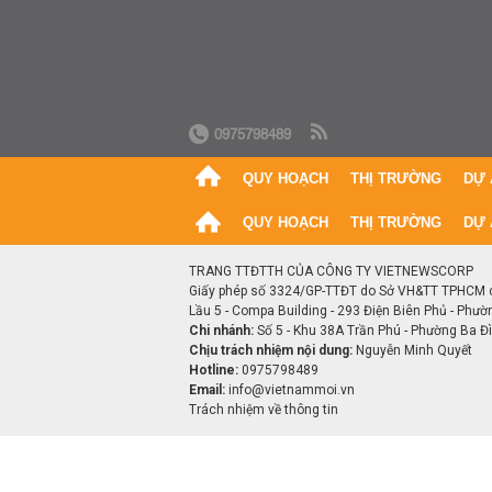
0975798489
QUY HOẠCH
THỊ TRƯỜNG
DỰ 
QUY HOẠCH
THỊ TRƯỜNG
DỰ 
TRANG TTĐTTH CỦA CÔNG TY VIETNEWSCORP
Giấy phép số 3324/GP-TTĐT do Sở VH&TT TPHCM 
Lầu 5 - Compa Building - 293 Điện Biên Phủ - Phườ
Chi nhánh:
Số 5 - Khu 38A Trần Phú - Phường Ba Đìn
Chịu trách nhiệm nội dung:
Nguyễn Minh Quyết
Hotline:
0975798489
Email:
info@vietnammoi.vn
Trách nhiệm về thông tin