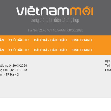
Hà Nội 32.48 °C
|
10:54AM, 08/08/2026
ÁN
CHỦ ĐẦU TƯ
ĐẤU GIÁ - ĐẤU THẦU
KINH DOANH
ÁN
CHỦ ĐẦU TƯ
ĐẤU GIÁ - ĐẤU THẦU
KINH DOANH
DỊC
cấp ngày 20/3/2026
Tel:
ng Gia Định - TP.HCM
Emai
h - TP. Hà Nội