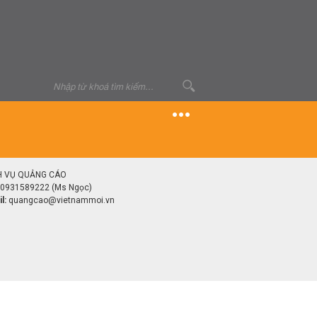
H VỤ QUẢNG CÁO
0931589222 (Ms Ngọc)
l:
quangcao@vietnammoi.vn