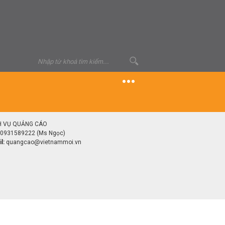
H VỤ QUẢNG CÁO
0931589222 (Ms Ngọc)
l:
quangcao@vietnammoi.vn