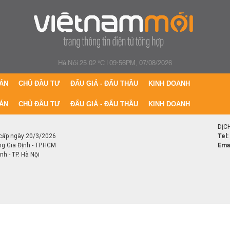
Hà Nội 25.02 °C
|
09:56PM, 07/08/2026
ÁN
CHỦ ĐẦU TƯ
ĐẤU GIÁ - ĐẤU THẦU
KINH DOANH
ÁN
CHỦ ĐẦU TƯ
ĐẤU GIÁ - ĐẤU THẦU
KINH DOANH
DỊC
cấp ngày 20/3/2026
Tel:
ng Gia Định - TP.HCM
Emai
h - TP. Hà Nội