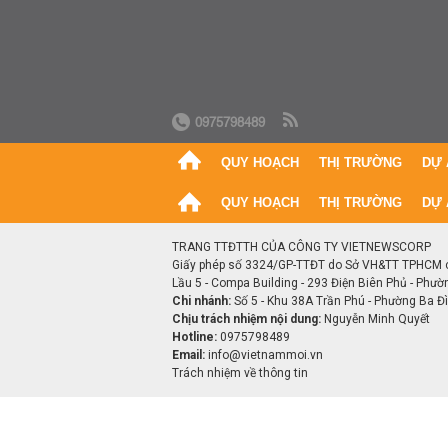
0975798489
QUY HOẠCH
THỊ TRƯỜNG
DỰ 
QUY HOẠCH
THỊ TRƯỜNG
DỰ 
TRANG TTĐTTH CỦA CÔNG TY VIETNEWSCORP
Giấy phép số 3324/GP-TTĐT do Sở VH&TT TPHCM 
Lầu 5 - Compa Building - 293 Điện Biên Phủ - Phườ
Chi nhánh:
Số 5 - Khu 38A Trần Phú - Phường Ba Đìn
Chịu trách nhiệm nội dung:
Nguyễn Minh Quyết
Hotline:
0975798489
Email:
info@vietnammoi.vn
Trách nhiệm về thông tin