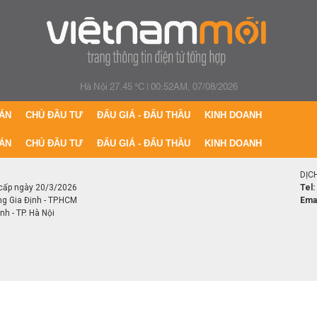
Hà Nội 27.45 °C
|
00:52AM, 07/08/2026
ÁN
CHỦ ĐẦU TƯ
ĐẤU GIÁ - ĐẤU THẦU
KINH DOANH
ÁN
CHỦ ĐẦU TƯ
ĐẤU GIÁ - ĐẤU THẦU
KINH DOANH
DỊC
cấp ngày 20/3/2026
Tel:
ng Gia Định - TP.HCM
Emai
h - TP. Hà Nội