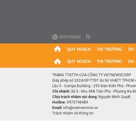
0975798489
QUY HOẠCH
THỊ TRƯỜNG
DỰ 
QUY HOẠCH
THỊ TRƯỜNG
DỰ 
TRANG TTĐTTH CỦA CÔNG TY VIETNEWSCORP
Giấy phép số 3324/GP-TTĐT do Sở VH&TT TPHCM 
Lầu 5 - Compa Building - 293 Điện Biên Phủ - Phườ
Chi nhánh:
Số 5 - Khu 38A Trần Phú - Phường Ba Đìn
Chịu trách nhiệm nội dung:
Nguyễn Minh Quyết
Hotline:
0975798489
Email:
info@vietnammoi.vn
Trách nhiệm về thông tin