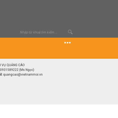
H VỤ QUẢNG CÁO
0931589222 (Ms Ngọc)
l:
quangcao@vietnammoi.vn