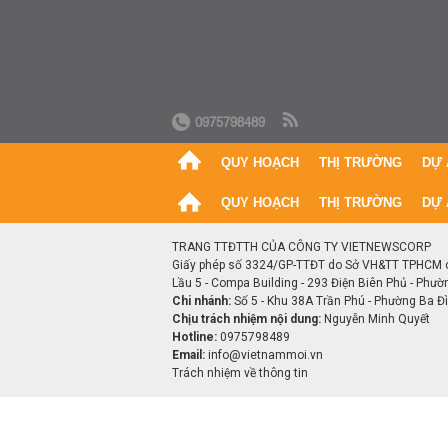
0975798489
QUY HOẠCH
THỊ TRƯỜNG
DỰ 
QUY HOẠCH
THỊ TRƯỜNG
DỰ 
TRANG TTĐTTH CỦA CÔNG TY VIETNEWSCORP
Giấy phép số 3324/GP-TTĐT do Sở VH&TT TPHCM 
Lầu 5 - Compa Building - 293 Điện Biên Phủ - Phườ
Chi nhánh:
Số 5 - Khu 38A Trần Phú - Phường Ba Đìn
Chịu trách nhiệm nội dung:
Nguyễn Minh Quyết
Hotline:
0975798489
Email:
info@vietnammoi.vn
Trách nhiệm về thông tin