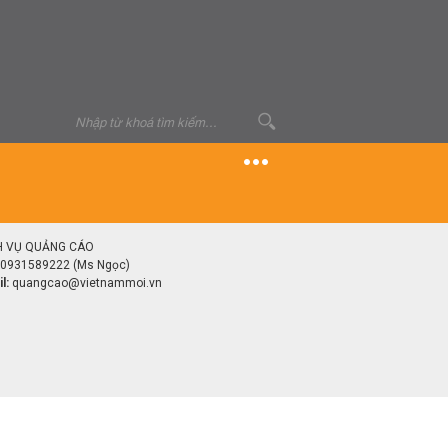
H VỤ QUẢNG CÁO
0931589222 (Ms Ngọc)
l:
quangcao@vietnammoi.vn