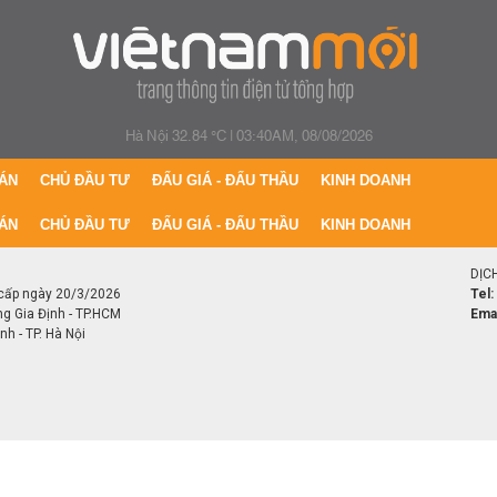
Hà Nội 32.84 °C
|
03:40AM, 08/08/2026
ÁN
CHỦ ĐẦU TƯ
ĐẤU GIÁ - ĐẤU THẦU
KINH DOANH
ÁN
CHỦ ĐẦU TƯ
ĐẤU GIÁ - ĐẤU THẦU
KINH DOANH
DỊC
cấp ngày 20/3/2026
Tel:
ng Gia Định - TP.HCM
Emai
h - TP. Hà Nội