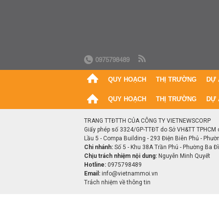
0975798489
QUY HOẠCH
THỊ TRƯỜNG
DỰ 
QUY HOẠCH
THỊ TRƯỜNG
DỰ 
TRANG TTĐTTH CỦA CÔNG TY VIETNEWSCORP
Giấy phép số 3324/GP-TTĐT do Sở VH&TT TPHCM 
Lầu 5 - Compa Building - 293 Điện Biên Phủ - Phườ
Chi nhánh:
Số 5 - Khu 38A Trần Phú - Phường Ba Đìn
Chịu trách nhiệm nội dung:
Nguyễn Minh Quyết
Hotline:
0975798489
Email:
info@vietnammoi.vn
Trách nhiệm về thông tin