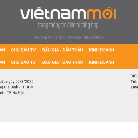
Hà Nội 27.71 °C
|
12:26AM, 06/08/2026
ÁN
CHỦ ĐẦU TƯ
ĐẤU GIÁ - ĐẤU THẦU
KINH DOANH
ÁN
CHỦ ĐẦU TƯ
ĐẤU GIÁ - ĐẤU THẦU
KINH DOANH
DỊC
cấp ngày 20/3/2026
Tel:
ng Gia Định - TP.HCM
Emai
h - TP. Hà Nội