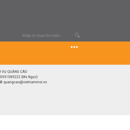
H VỤ QUẢNG CÁO
0931589222 (Ms Ngọc)
l:
quangcao@vietnammoi.vn