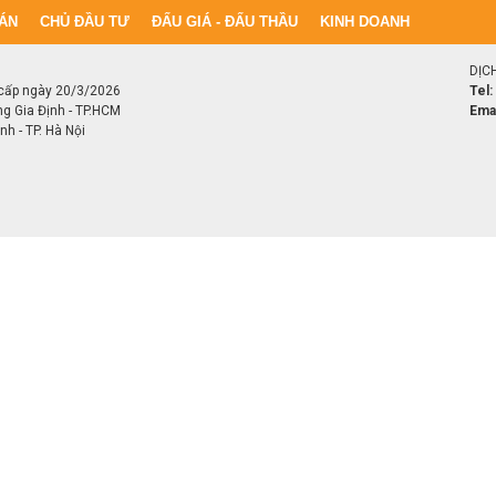
ÁN
CHỦ ĐẦU TƯ
ĐẤU GIÁ - ĐẤU THẦU
KINH DOANH
DỊC
cấp ngày 20/3/2026
Tel:
ng Gia Định - TP.HCM
Emai
h - TP. Hà Nội