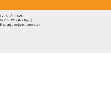
H VỤ QUẢNG CÁO
0931589222 (Ms Ngọc)
l:
quangcao@vietnammoi.vn