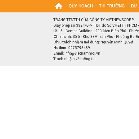
QUY HOẠCH
THỊ TRƯỜNG
DỰ 
TRANG TTĐTTH CỦA CÔNG TY VIETNEWSCORP
Giấy phép số 3324/GP-TTĐT do Sở VH&TT TPHCM 
Lầu 5 - Compa Building - 293 Điện Biên Phủ - Phườ
Chi nhánh:
Số 5 - Khu 38A Trần Phú - Phường Ba Đìn
Chịu trách nhiệm nội dung:
Nguyễn Minh Quyết
Hotline:
0975798489
Email:
info@vietnammoi.vn
Trách nhiệm về thông tin