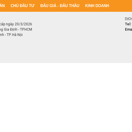
ÁN
CHỦ ĐẦU TƯ
ĐẤU GIÁ - ĐẤU THẦU
KINH DOANH
DỊC
cấp ngày 20/3/2026
Tel:
ng Gia Định - TP.HCM
Emai
h - TP. Hà Nội