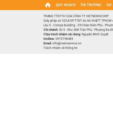
QUY HOẠCH
THỊ TRƯỜNG
DỰ 
TRANG TTĐTTH CỦA CÔNG TY VIETNEWSCORP
Giấy phép số 3324/GP-TTĐT do Sở VH&TT TPHCM 
Lầu 5 - Compa Building - 293 Điện Biên Phủ - Phườ
Chi nhánh:
Số 5 - Khu 38A Trần Phú - Phường Ba Đìn
Chịu trách nhiệm nội dung:
Nguyễn Minh Quyết
Hotline:
0975798489
Email:
info@vietnammoi.vn
Trách nhiệm về thông tin