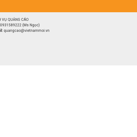
H VỤ QUẢNG CÁO
0931589222 (Ms Ngọc)
l:
quangcao@vietnammoi.vn