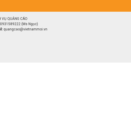
H VỤ QUẢNG CÁO
0931589222 (Ms Ngọc)
l:
quangcao@vietnammoi.vn