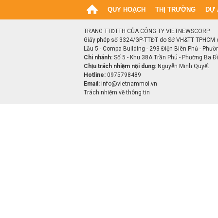
QUY HOẠCH
THỊ TRƯỜNG
DỰ 
TRANG TTĐTTH CỦA CÔNG TY VIETNEWSCORP
Giấy phép số 3324/GP-TTĐT do Sở VH&TT TPHCM 
Lầu 5 - Compa Building - 293 Điện Biên Phủ - Phườ
Chi nhánh:
Số 5 - Khu 38A Trần Phú - Phường Ba Đìn
Chịu trách nhiệm nội dung:
Nguyễn Minh Quyết
Hotline:
0975798489
Email:
info@vietnammoi.vn
Trách nhiệm về thông tin