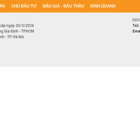
ÁN
CHỦ ĐẦU TƯ
ĐẤU GIÁ - ĐẤU THẦU
KINH DOANH
DỊC
cấp ngày 20/3/2026
Tel:
ng Gia Định - TP.HCM
Emai
h - TP. Hà Nội