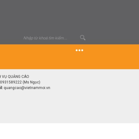
H VỤ QUẢNG CÁO
0931589222 (Ms Ngọc)
l:
quangcao@vietnammoi.vn