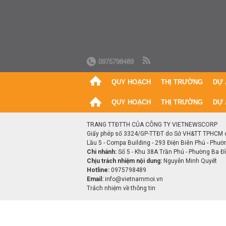
0975798489
QUY HOẠCH
THỊ TRƯỜNG
DỰ 
QUY HOẠCH
THỊ TRƯỜNG
DỰ 
TRANG TTĐTTH CỦA CÔNG TY VIETNEWSCORP
Giấy phép số 3324/GP-TTĐT do Sở VH&TT TPHCM 
Lầu 5 - Compa Building - 293 Điện Biên Phủ - Phườ
Chi nhánh:
Số 5 - Khu 38A Trần Phú - Phường Ba Đìn
Chịu trách nhiệm nội dung:
Nguyễn Minh Quyết
Hotline:
0975798489
Email:
info@vietnammoi.vn
Trách nhiệm về thông tin