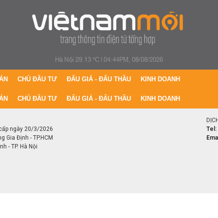
Hà Nội 29.13 °C
|
04:44PM, 08/08/2026
ÁN
CHỦ ĐẦU TƯ
ĐẤU GIÁ - ĐẤU THẦU
KINH DOANH
ÁN
CHỦ ĐẦU TƯ
ĐẤU GIÁ - ĐẤU THẦU
KINH DOANH
DỊC
cấp ngày 20/3/2026
Tel:
ng Gia Định - TP.HCM
Emai
h - TP. Hà Nội