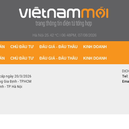
Hà Nội 25.42 °C
|
06:48PM, 07/08/2026
ÁN
CHỦ ĐẦU TƯ
ĐẤU GIÁ - ĐẤU THẦU
KINH DOANH
ÁN
CHỦ ĐẦU TƯ
ĐẤU GIÁ - ĐẤU THẦU
KINH DOANH
DỊC
cấp ngày 20/3/2026
Tel:
ng Gia Định - TP.HCM
Emai
h - TP. Hà Nội