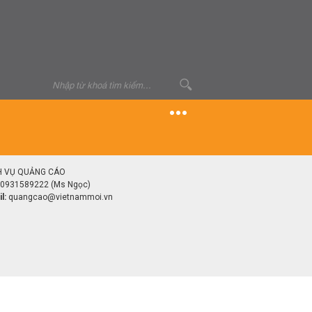
H VỤ QUẢNG CÁO
0931589222 (Ms Ngọc)
l:
quangcao@vietnammoi.vn