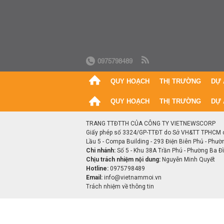
0975798489
QUY HOẠCH
THỊ TRƯỜNG
DỰ 
QUY HOẠCH
THỊ TRƯỜNG
DỰ 
TRANG TTĐTTH CỦA CÔNG TY VIETNEWSCORP
Giấy phép số 3324/GP-TTĐT do Sở VH&TT TPHCM 
Lầu 5 - Compa Building - 293 Điện Biên Phủ - Phườ
Chi nhánh:
Số 5 - Khu 38A Trần Phú - Phường Ba Đìn
Chịu trách nhiệm nội dung:
Nguyễn Minh Quyết
Hotline:
0975798489
Email:
info@vietnammoi.vn
Trách nhiệm về thông tin