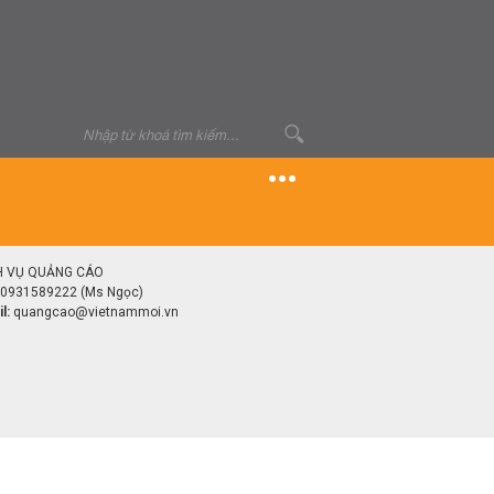
H VỤ QUẢNG CÁO
0931589222 (Ms Ngọc)
l:
quangcao@vietnammoi.vn