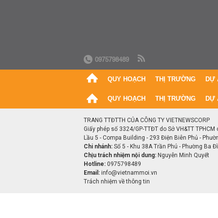
0975798489
QUY HOẠCH
THỊ TRƯỜNG
DỰ 
QUY HOẠCH
THỊ TRƯỜNG
DỰ 
TRANG TTĐTTH CỦA CÔNG TY VIETNEWSCORP
Giấy phép số 3324/GP-TTĐT do Sở VH&TT TPHCM 
Lầu 5 - Compa Building - 293 Điện Biên Phủ - Phườ
Chi nhánh:
Số 5 - Khu 38A Trần Phú - Phường Ba Đìn
Chịu trách nhiệm nội dung:
Nguyễn Minh Quyết
Hotline:
0975798489
Email:
info@vietnammoi.vn
Trách nhiệm về thông tin