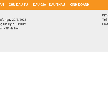
ÁN
CHỦ ĐẦU TƯ
ĐẤU GIÁ - ĐẤU THẦU
KINH DOANH
DỊC
cấp ngày 20/3/2026
Tel:
ng Gia Định - TP.HCM
Emai
h - TP. Hà Nội