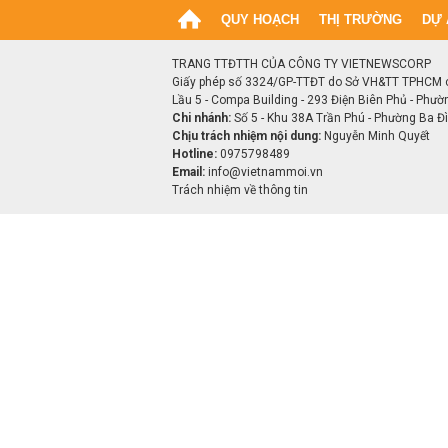
QUY HOẠCH
THỊ TRƯỜNG
DỰ 
TRANG TTĐTTH CỦA CÔNG TY VIETNEWSCORP
Giấy phép số 3324/GP-TTĐT do Sở VH&TT TPHCM 
Lầu 5 - Compa Building - 293 Điện Biên Phủ - Phườ
Chi nhánh:
Số 5 - Khu 38A Trần Phú - Phường Ba Đìn
Chịu trách nhiệm nội dung:
Nguyễn Minh Quyết
Hotline:
0975798489
Email:
info@vietnammoi.vn
Trách nhiệm về thông tin