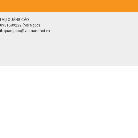
H VỤ QUẢNG CÁO
0931589222 (Ms Ngọc)
l:
quangcao@vietnammoi.vn