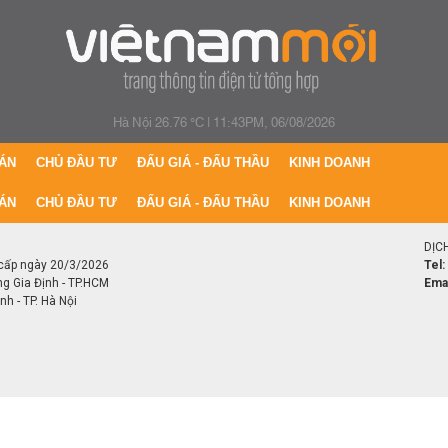
Hà Nội 26.76 °C
|
11:43PM, 06/08/2026
ÁN
CHỦ ĐẦU TƯ
ĐẤU GIÁ - ĐẤU THẦU
KINH DOANH
ÁN
CHỦ ĐẦU TƯ
ĐẤU GIÁ - ĐẤU THẦU
KINH DOANH
DỊC
cấp ngày 20/3/2026
Tel:
ng Gia Định - TP.HCM
Emai
h - TP. Hà Nội