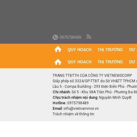
0975798489
QUY HOẠCH
THỊ TRƯỜNG
DỰ 
QUY HOẠCH
THỊ TRƯỜNG
DỰ 
TRANG TTĐTTH CỦA CÔNG TY VIETNEWSCORP
Giấy phép số 3324/GP-TTĐT do Sở VH&TT TPHCM 
Lầu 5 - Compa Building - 293 Điện Biên Phủ - Phườ
Chi nhánh:
Số 5 - Khu 38A Trần Phú - Phường Ba Đìn
Chịu trách nhiệm nội dung:
Nguyễn Minh Quyết
Hotline:
0975798489
Email:
info@vietnammoi.vn
Trách nhiệm về thông tin