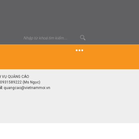
H VỤ QUẢNG CÁO
0931589222 (Ms Ngọc)
l:
quangcao@vietnammoi.vn