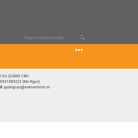
H VỤ QUẢNG CÁO
0931589222 (Ms Ngọc)
l:
quangcao@vietnammoi.vn