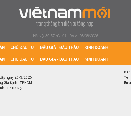
Hà Nội 30.57 °C
|
04:40AM, 06/08/2026
ÁN
CHỦ ĐẦU TƯ
ĐẤU GIÁ - ĐẤU THẦU
KINH DOANH
ÁN
CHỦ ĐẦU TƯ
ĐẤU GIÁ - ĐẤU THẦU
KINH DOANH
DỊC
cấp ngày 20/3/2026
Tel:
ng Gia Định - TP.HCM
Emai
h - TP. Hà Nội