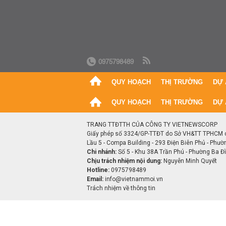
0975798489
QUY HOẠCH
THỊ TRƯỜNG
DỰ 
QUY HOẠCH
THỊ TRƯỜNG
DỰ 
TRANG TTĐTTH CỦA CÔNG TY VIETNEWSCORP
Giấy phép số 3324/GP-TTĐT do Sở VH&TT TPHCM 
Lầu 5 - Compa Building - 293 Điện Biên Phủ - Phườ
Chi nhánh:
Số 5 - Khu 38A Trần Phú - Phường Ba Đìn
Chịu trách nhiệm nội dung:
Nguyễn Minh Quyết
Hotline:
0975798489
Email:
info@vietnammoi.vn
Trách nhiệm về thông tin