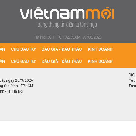
Hà Nội 30.11 °C
|
02:39AM, 07/08/2026
ÁN
CHỦ ĐẦU TƯ
ĐẤU GIÁ - ĐẤU THẦU
KINH DOANH
ÁN
CHỦ ĐẦU TƯ
ĐẤU GIÁ - ĐẤU THẦU
KINH DOANH
DỊC
cấp ngày 20/3/2026
Tel:
ng Gia Định - TP.HCM
Emai
h - TP. Hà Nội