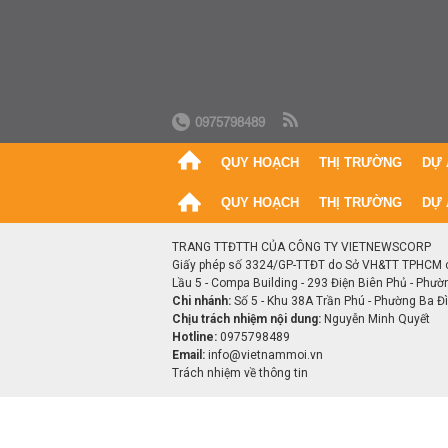
0975798489
QUY HOẠCH
THỊ TRƯỜNG
DỰ 
QUY HOẠCH
THỊ TRƯỜNG
DỰ 
TRANG TTĐTTH CỦA CÔNG TY VIETNEWSCORP
Giấy phép số 3324/GP-TTĐT do Sở VH&TT TPHCM 
Lầu 5 - Compa Building - 293 Điện Biên Phủ - Phườ
Chi nhánh:
Số 5 - Khu 38A Trần Phú - Phường Ba Đìn
Chịu trách nhiệm nội dung:
Nguyễn Minh Quyết
Hotline:
0975798489
Email:
info@vietnammoi.vn
Trách nhiệm về thông tin