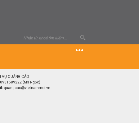
H VỤ QUẢNG CÁO
0931589222 (Ms Ngọc)
l:
quangcao@vietnammoi.vn