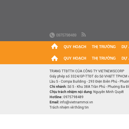
0975798489
QUY HOẠCH
THỊ TRƯỜNG
DỰ 
QUY HOẠCH
THỊ TRƯỜNG
DỰ 
TRANG TTĐTTH CỦA CÔNG TY VIETNEWSCORP
Giấy phép số 3324/GP-TTĐT do Sở VH&TT TPHCM 
Lầu 5 - Compa Building - 293 Điện Biên Phủ - Phườ
Chi nhánh:
Số 5 - Khu 38A Trần Phú - Phường Ba Đìn
Chịu trách nhiệm nội dung:
Nguyễn Minh Quyết
Hotline:
0975798489
Email:
info@vietnammoi.vn
Trách nhiệm về thông tin