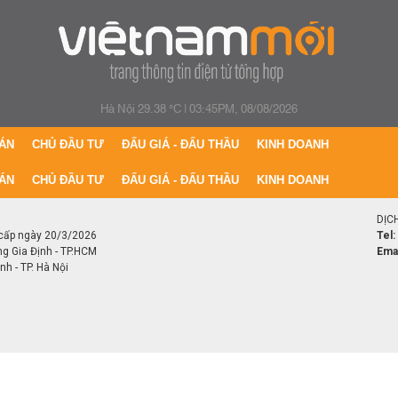
Hà Nội 29.38 °C
|
03:45PM, 08/08/2026
ÁN
CHỦ ĐẦU TƯ
ĐẤU GIÁ - ĐẤU THẦU
KINH DOANH
ÁN
CHỦ ĐẦU TƯ
ĐẤU GIÁ - ĐẤU THẦU
KINH DOANH
DỊC
cấp ngày 20/3/2026
Tel:
ng Gia Định - TP.HCM
Emai
h - TP. Hà Nội