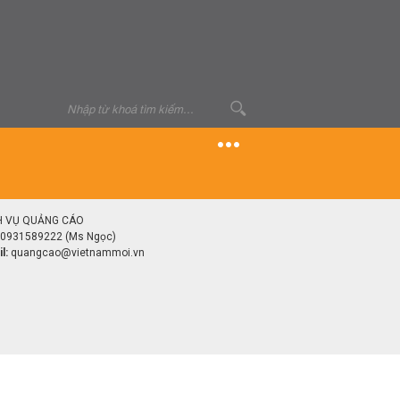
H VỤ QUẢNG CÁO
0931589222 (Ms Ngọc)
l:
quangcao@vietnammoi.vn