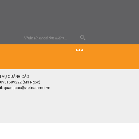
H VỤ QUẢNG CÁO
0931589222 (Ms Ngọc)
l:
quangcao@vietnammoi.vn