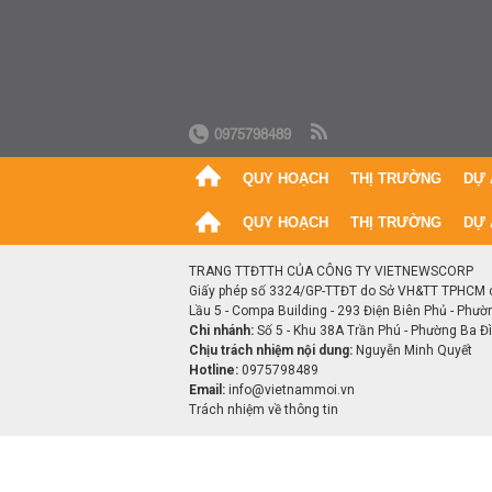
0975798489
QUY HOẠCH
THỊ TRƯỜNG
DỰ 
QUY HOẠCH
THỊ TRƯỜNG
DỰ 
TRANG TTĐTTH CỦA CÔNG TY VIETNEWSCORP
Giấy phép số 3324/GP-TTĐT do Sở VH&TT TPHCM 
Lầu 5 - Compa Building - 293 Điện Biên Phủ - Phườ
Chi nhánh:
Số 5 - Khu 38A Trần Phú - Phường Ba Đìn
Chịu trách nhiệm nội dung:
Nguyễn Minh Quyết
Hotline:
0975798489
Email:
info@vietnammoi.vn
Trách nhiệm về thông tin