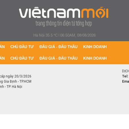
Hà Nội 35.5 °C
|
06:50AM, 08/08/2026
ÁN
CHỦ ĐẦU TƯ
ĐẤU GIÁ - ĐẤU THẦU
KINH DOANH
ÁN
CHỦ ĐẦU TƯ
ĐẤU GIÁ - ĐẤU THẦU
KINH DOANH
DỊC
cấp ngày 20/3/2026
Tel:
ng Gia Định - TP.HCM
Emai
h - TP. Hà Nội