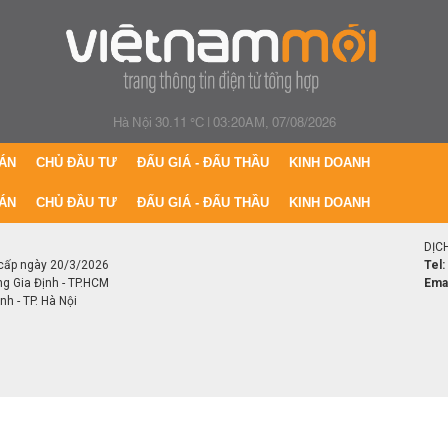
Hà Nội 30.11 °C
|
03:20AM, 07/08/2026
ÁN
CHỦ ĐẦU TƯ
ĐẤU GIÁ - ĐẤU THẦU
KINH DOANH
ÁN
CHỦ ĐẦU TƯ
ĐẤU GIÁ - ĐẤU THẦU
KINH DOANH
DỊC
cấp ngày 20/3/2026
Tel:
ng Gia Định - TP.HCM
Emai
h - TP. Hà Nội