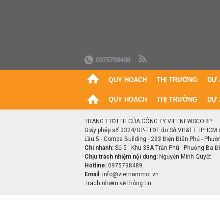
0975798489
QUY HOẠCH
THỊ TRƯỜNG
DỰ 
QUY HOẠCH
THỊ TRƯỜNG
DỰ 
TRANG TTĐTTH CỦA CÔNG TY VIETNEWSCORP
Giấy phép số 3324/GP-TTĐT do Sở VH&TT TPHCM 
Lầu 5 - Compa Building - 293 Điện Biên Phủ - Phườ
Chi nhánh:
Số 5 - Khu 38A Trần Phú - Phường Ba Đìn
Chịu trách nhiệm nội dung:
Nguyễn Minh Quyết
Hotline:
0975798489
Email:
info@vietnammoi.vn
Trách nhiệm về thông tin