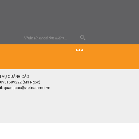
H VỤ QUẢNG CÁO
0931589222 (Ms Ngọc)
l:
quangcao@vietnammoi.vn