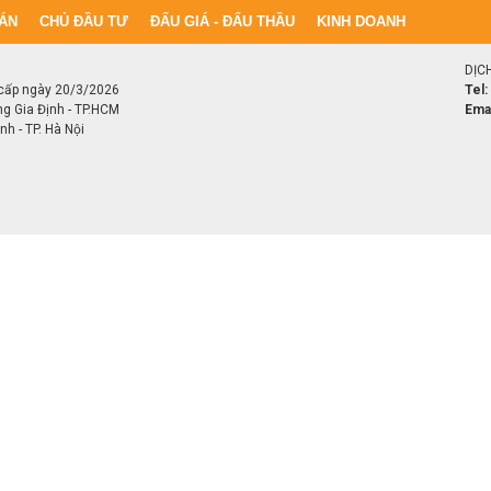
ÁN
CHỦ ĐẦU TƯ
ĐẤU GIÁ - ĐẤU THẦU
KINH DOANH
DỊC
cấp ngày 20/3/2026
Tel:
ng Gia Định - TP.HCM
Emai
h - TP. Hà Nội