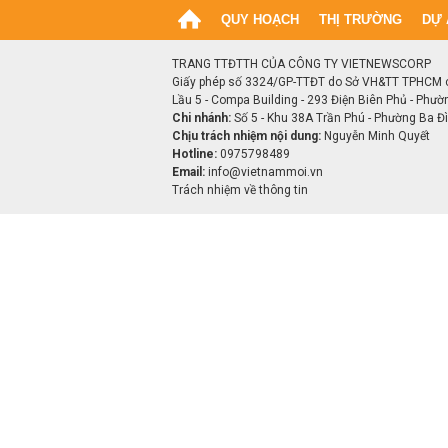
QUY HOẠCH
THỊ TRƯỜNG
DỰ 
TRANG TTĐTTH CỦA CÔNG TY VIETNEWSCORP
Giấy phép số 3324/GP-TTĐT do Sở VH&TT TPHCM 
Lầu 5 - Compa Building - 293 Điện Biên Phủ - Phườ
Chi nhánh:
Số 5 - Khu 38A Trần Phú - Phường Ba Đìn
Chịu trách nhiệm nội dung:
Nguyễn Minh Quyết
Hotline:
0975798489
Email:
info@vietnammoi.vn
Trách nhiệm về thông tin