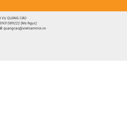
H VỤ QUẢNG CÁO
0931589222 (Ms Ngọc)
l:
quangcao@vietnammoi.vn