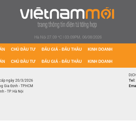
Hà Nội 27.09 °C
|
03:09PM, 06/08/2026
ÁN
CHỦ ĐẦU TƯ
ĐẤU GIÁ - ĐẤU THẦU
KINH DOANH
ÁN
CHỦ ĐẦU TƯ
ĐẤU GIÁ - ĐẤU THẦU
KINH DOANH
DỊC
cấp ngày 20/3/2026
Tel:
ng Gia Định - TP.HCM
Emai
h - TP. Hà Nội