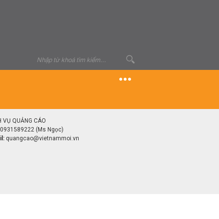
H VỤ QUẢNG CÁO
0931589222 (Ms Ngọc)
l:
quangcao@vietnammoi.vn