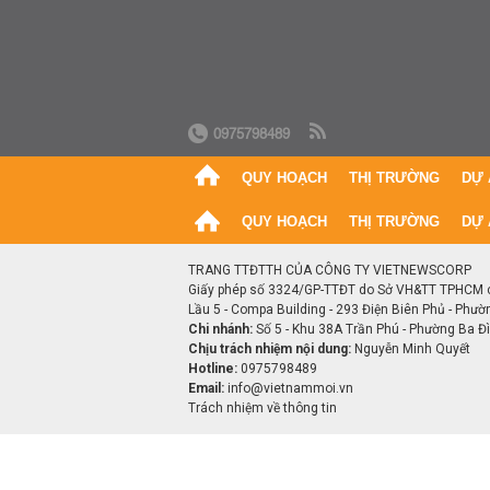
0975798489
QUY HOẠCH
THỊ TRƯỜNG
DỰ 
QUY HOẠCH
THỊ TRƯỜNG
DỰ 
TRANG TTĐTTH CỦA CÔNG TY VIETNEWSCORP
Giấy phép số 3324/GP-TTĐT do Sở VH&TT TPHCM 
Lầu 5 - Compa Building - 293 Điện Biên Phủ - Phườ
Chi nhánh:
Số 5 - Khu 38A Trần Phú - Phường Ba Đìn
Chịu trách nhiệm nội dung:
Nguyễn Minh Quyết
Hotline:
0975798489
Email:
info@vietnammoi.vn
Trách nhiệm về thông tin