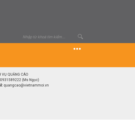
H VỤ QUẢNG CÁO
0931589222 (Ms Ngọc)
l:
quangcao@vietnammoi.vn