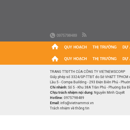
0975798489
QUY HOẠCH
THỊ TRƯỜNG
DỰ 
QUY HOẠCH
THỊ TRƯỜNG
DỰ 
TRANG TTĐTTH CỦA CÔNG TY VIETNEWSCORP
Giấy phép số 3324/GP-TTĐT do Sở VH&TT TPHCM 
Lầu 5 - Compa Building - 293 Điện Biên Phủ - Phườ
Chi nhánh:
Số 5 - Khu 38A Trần Phú - Phường Ba Đìn
Chịu trách nhiệm nội dung:
Nguyễn Minh Quyết
Hotline:
0975798489
Email:
info@vietnammoi.vn
Trách nhiệm về thông tin