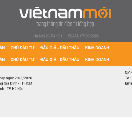
Hà Nội 26.54 °C
|
11:52AM, 07/08/2026
ÁN
CHỦ ĐẦU TƯ
ĐẤU GIÁ - ĐẤU THẦU
KINH DOANH
ÁN
CHỦ ĐẦU TƯ
ĐẤU GIÁ - ĐẤU THẦU
KINH DOANH
DỊC
cấp ngày 20/3/2026
Tel:
ng Gia Định - TP.HCM
Emai
h - TP. Hà Nội