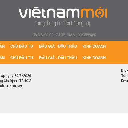
Hà Nội 29.02 °C
|
02:49AM, 06/08/2026
ÁN
CHỦ ĐẦU TƯ
ĐẤU GIÁ - ĐẤU THẦU
KINH DOANH
ÁN
CHỦ ĐẦU TƯ
ĐẤU GIÁ - ĐẤU THẦU
KINH DOANH
DỊC
cấp ngày 20/3/2026
Tel:
ng Gia Định - TP.HCM
Emai
h - TP. Hà Nội