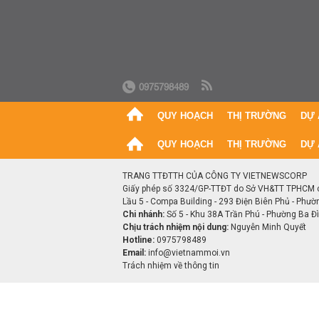
0975798489
QUY HOẠCH
THỊ TRƯỜNG
DỰ 
QUY HOẠCH
THỊ TRƯỜNG
DỰ 
TRANG TTĐTTH CỦA CÔNG TY VIETNEWSCORP
Giấy phép số 3324/GP-TTĐT do Sở VH&TT TPHCM 
Lầu 5 - Compa Building - 293 Điện Biên Phủ - Phườ
Chi nhánh:
Số 5 - Khu 38A Trần Phú - Phường Ba Đìn
Chịu trách nhiệm nội dung:
Nguyễn Minh Quyết
Hotline:
0975798489
Email:
info@vietnammoi.vn
Trách nhiệm về thông tin