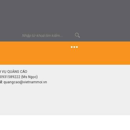
H VỤ QUẢNG CÁO
0931589222 (Ms Ngọc)
l:
quangcao@vietnammoi.vn