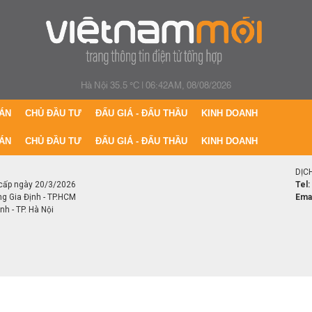
Hà Nội 35.5 °C
|
06:42AM, 08/08/2026
ÁN
CHỦ ĐẦU TƯ
ĐẤU GIÁ - ĐẤU THẦU
KINH DOANH
ÁN
CHỦ ĐẦU TƯ
ĐẤU GIÁ - ĐẤU THẦU
KINH DOANH
DỊC
cấp ngày 20/3/2026
Tel:
ng Gia Định - TP.HCM
Emai
h - TP. Hà Nội