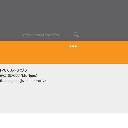
H VỤ QUẢNG CÁO
0931589222 (Ms Ngọc)
l:
quangcao@vietnammoi.vn