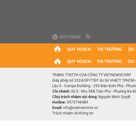
0975798489
QUY HOẠCH
THỊ TRƯỜNG
DỰ 
QUY HOẠCH
THỊ TRƯỜNG
DỰ 
TRANG TTĐTTH CỦA CÔNG TY VIETNEWSCORP
Giấy phép số 3324/GP-TTĐT do Sở VH&TT TPHCM 
Lầu 5 - Compa Building - 293 Điện Biên Phủ - Phườ
Chi nhánh:
Số 5 - Khu 38A Trần Phú - Phường Ba Đìn
Chịu trách nhiệm nội dung:
Nguyễn Minh Quyết
Hotline:
0975798489
Email:
info@vietnammoi.vn
Trách nhiệm về thông tin