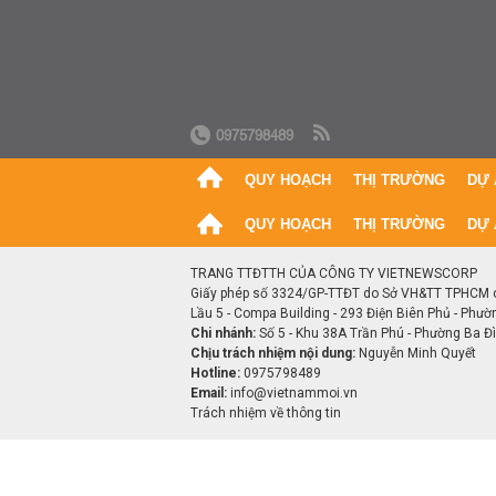
0975798489
QUY HOẠCH
THỊ TRƯỜNG
DỰ 
QUY HOẠCH
THỊ TRƯỜNG
DỰ 
TRANG TTĐTTH CỦA CÔNG TY VIETNEWSCORP
Giấy phép số 3324/GP-TTĐT do Sở VH&TT TPHCM 
Lầu 5 - Compa Building - 293 Điện Biên Phủ - Phườ
Chi nhánh:
Số 5 - Khu 38A Trần Phú - Phường Ba Đìn
Chịu trách nhiệm nội dung:
Nguyễn Minh Quyết
Hotline:
0975798489
Email:
info@vietnammoi.vn
Trách nhiệm về thông tin