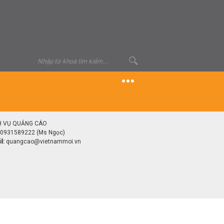
H VỤ QUẢNG CÁO
0931589222 (Ms Ngọc)
l:
quangcao@vietnammoi.vn