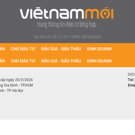
Hà Nội 31.29 °C
|
01:19PM, 08/08/2026
ÁN
CHỦ ĐẦU TƯ
ĐẤU GIÁ - ĐẤU THẦU
KINH DOANH
ÁN
CHỦ ĐẦU TƯ
ĐẤU GIÁ - ĐẤU THẦU
KINH DOANH
DỊC
cấp ngày 20/3/2026
Tel:
ng Gia Định - TP.HCM
Emai
h - TP. Hà Nội