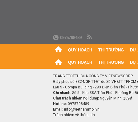
0975798489
QUY HOẠCH
THỊ TRƯỜNG
DỰ 
QUY HOẠCH
THỊ TRƯỜNG
DỰ 
TRANG TTĐTTH CỦA CÔNG TY VIETNEWSCORP
Giấy phép số 3324/GP-TTĐT do Sở VH&TT TPHCM 
Lầu 5 - Compa Building - 293 Điện Biên Phủ - Phườ
Chi nhánh:
Số 5 - Khu 38A Trần Phú - Phường Ba Đìn
Chịu trách nhiệm nội dung:
Nguyễn Minh Quyết
Hotline:
0975798489
Email:
info@vietnammoi.vn
Trách nhiệm về thông tin