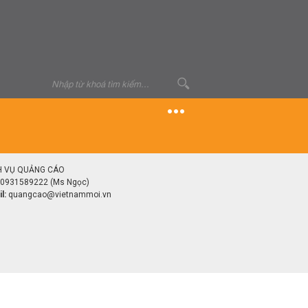
H VỤ QUẢNG CÁO
0931589222 (Ms Ngọc)
l:
quangcao@vietnammoi.vn