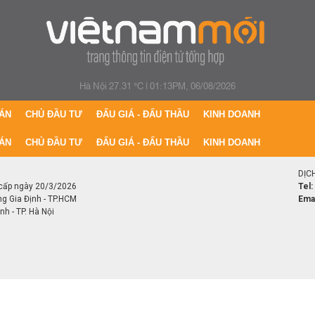
Hà Nội 27.31 °C
|
01:13PM, 06/08/2026
ÁN
CHỦ ĐẦU TƯ
ĐẤU GIÁ - ĐẤU THẦU
KINH DOANH
ÁN
CHỦ ĐẦU TƯ
ĐẤU GIÁ - ĐẤU THẦU
KINH DOANH
DỊC
cấp ngày 20/3/2026
Tel:
ng Gia Định - TP.HCM
Emai
h - TP. Hà Nội