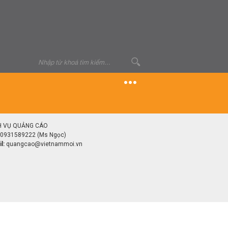
H VỤ QUẢNG CÁO
0931589222 (Ms Ngọc)
l:
quangcao@vietnammoi.vn