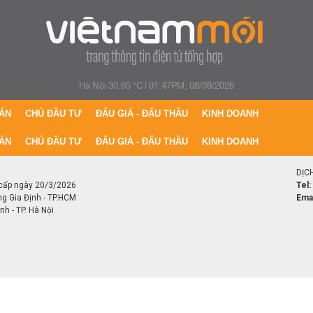
Hà Nội 30.65 °C
|
01:47PM, 08/08/2026
ÁN
CHỦ ĐẦU TƯ
ĐẤU GIÁ - ĐẤU THẦU
KINH DOANH
ÁN
CHỦ ĐẦU TƯ
ĐẤU GIÁ - ĐẤU THẦU
KINH DOANH
DỊC
cấp ngày 20/3/2026
Tel:
ng Gia Định - TP.HCM
Emai
h - TP. Hà Nội