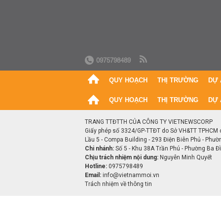
0975798489
QUY HOẠCH
THỊ TRƯỜNG
DỰ 
QUY HOẠCH
THỊ TRƯỜNG
DỰ 
TRANG TTĐTTH CỦA CÔNG TY VIETNEWSCORP
Giấy phép số 3324/GP-TTĐT do Sở VH&TT TPHCM 
Lầu 5 - Compa Building - 293 Điện Biên Phủ - Phườ
Chi nhánh:
Số 5 - Khu 38A Trần Phú - Phường Ba Đìn
Chịu trách nhiệm nội dung:
Nguyễn Minh Quyết
Hotline:
0975798489
Email:
info@vietnammoi.vn
Trách nhiệm về thông tin