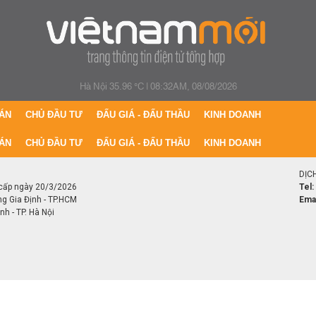
Hà Nội 35.96 °C
|
08:32AM, 08/08/2026
ÁN
CHỦ ĐẦU TƯ
ĐẤU GIÁ - ĐẤU THẦU
KINH DOANH
ÁN
CHỦ ĐẦU TƯ
ĐẤU GIÁ - ĐẤU THẦU
KINH DOANH
DỊC
cấp ngày 20/3/2026
Tel:
ng Gia Định - TP.HCM
Emai
h - TP. Hà Nội