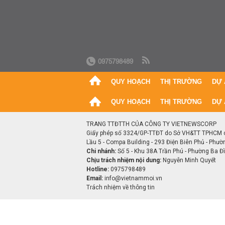
0975798489
QUY HOẠCH
THỊ TRƯỜNG
DỰ 
QUY HOẠCH
THỊ TRƯỜNG
DỰ 
TRANG TTĐTTH CỦA CÔNG TY VIETNEWSCORP
Giấy phép số 3324/GP-TTĐT do Sở VH&TT TPHCM 
Lầu 5 - Compa Building - 293 Điện Biên Phủ - Phườ
Chi nhánh:
Số 5 - Khu 38A Trần Phú - Phường Ba Đìn
Chịu trách nhiệm nội dung:
Nguyễn Minh Quyết
Hotline:
0975798489
Email:
info@vietnammoi.vn
Trách nhiệm về thông tin