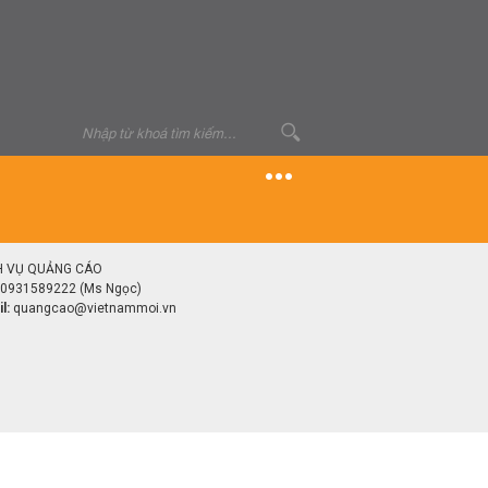
H VỤ QUẢNG CÁO
0931589222 (Ms Ngọc)
l:
quangcao@vietnammoi.vn