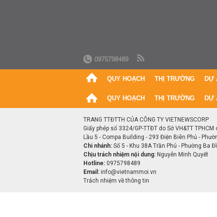
0975798489
QUY HOẠCH
THỊ TRƯỜNG
DỰ 
QUY HOẠCH
THỊ TRƯỜNG
DỰ 
TRANG TTĐTTH CỦA CÔNG TY VIETNEWSCORP
Giấy phép số 3324/GP-TTĐT do Sở VH&TT TPHCM 
Lầu 5 - Compa Building - 293 Điện Biên Phủ - Phườ
Chi nhánh:
Số 5 - Khu 38A Trần Phú - Phường Ba Đìn
Chịu trách nhiệm nội dung:
Nguyễn Minh Quyết
Hotline:
0975798489
Email:
info@vietnammoi.vn
Trách nhiệm về thông tin