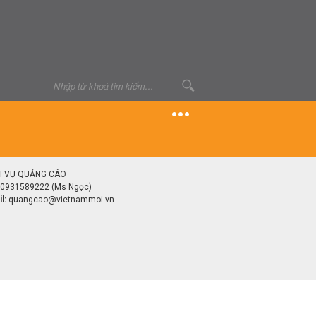
H VỤ QUẢNG CÁO
0931589222 (Ms Ngọc)
l:
quangcao@vietnammoi.vn