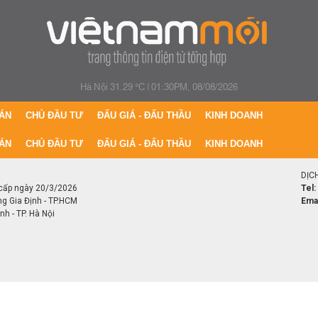
Hà Nội 31.29 °C
|
01:30PM, 08/08/2026
ÁN
CHỦ ĐẦU TƯ
ĐẤU GIÁ - ĐẤU THẦU
KINH DOANH
ÁN
CHỦ ĐẦU TƯ
ĐẤU GIÁ - ĐẤU THẦU
KINH DOANH
DỊC
cấp ngày 20/3/2026
Tel:
ng Gia Định - TP.HCM
Emai
h - TP. Hà Nội