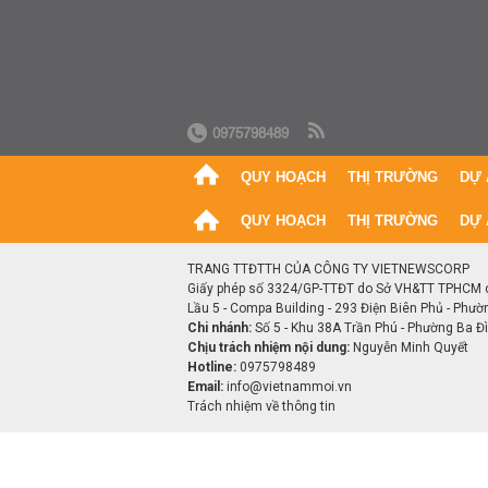
0975798489
QUY HOẠCH
THỊ TRƯỜNG
DỰ 
QUY HOẠCH
THỊ TRƯỜNG
DỰ 
TRANG TTĐTTH CỦA CÔNG TY VIETNEWSCORP
Giấy phép số 3324/GP-TTĐT do Sở VH&TT TPHCM 
Lầu 5 - Compa Building - 293 Điện Biên Phủ - Phườ
Chi nhánh:
Số 5 - Khu 38A Trần Phú - Phường Ba Đìn
Chịu trách nhiệm nội dung:
Nguyễn Minh Quyết
Hotline:
0975798489
Email:
info@vietnammoi.vn
Trách nhiệm về thông tin