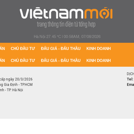
Hà Nội 27.45 °C
|
00:58AM, 07/08/2026
ÁN
CHỦ ĐẦU TƯ
ĐẤU GIÁ - ĐẤU THẦU
KINH DOANH
ÁN
CHỦ ĐẦU TƯ
ĐẤU GIÁ - ĐẤU THẦU
KINH DOANH
DỊC
cấp ngày 20/3/2026
Tel:
ng Gia Định - TP.HCM
Emai
h - TP. Hà Nội