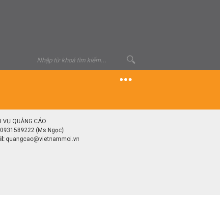
H VỤ QUẢNG CÁO
0931589222 (Ms Ngọc)
l:
quangcao@vietnammoi.vn