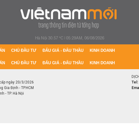
Hà Nội 30.57 °C
|
05:29AM, 06/08/2026
ÁN
CHỦ ĐẦU TƯ
ĐẤU GIÁ - ĐẤU THẦU
KINH DOANH
ÁN
CHỦ ĐẦU TƯ
ĐẤU GIÁ - ĐẤU THẦU
KINH DOANH
DỊC
cấp ngày 20/3/2026
Tel:
ng Gia Định - TP.HCM
Emai
h - TP. Hà Nội