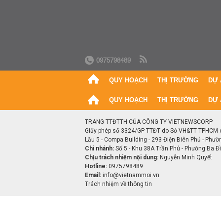
0975798489
QUY HOẠCH
THỊ TRƯỜNG
DỰ 
QUY HOẠCH
THỊ TRƯỜNG
DỰ 
TRANG TTĐTTH CỦA CÔNG TY VIETNEWSCORP
Giấy phép số 3324/GP-TTĐT do Sở VH&TT TPHCM 
Lầu 5 - Compa Building - 293 Điện Biên Phủ - Phườ
Chi nhánh:
Số 5 - Khu 38A Trần Phú - Phường Ba Đìn
Chịu trách nhiệm nội dung:
Nguyễn Minh Quyết
Hotline:
0975798489
Email:
info@vietnammoi.vn
Trách nhiệm về thông tin