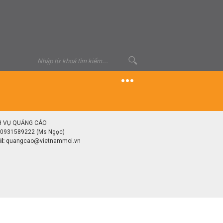
H VỤ QUẢNG CÁO
0931589222 (Ms Ngọc)
l:
quangcao@vietnammoi.vn