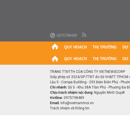
0975798489
QUY HOẠCH
THỊ TRƯỜNG
DỰ 
QUY HOẠCH
THỊ TRƯỜNG
DỰ 
TRANG TTĐTTH CỦA CÔNG TY VIETNEWSCORP
Giấy phép số 3324/GP-TTĐT do Sở VH&TT TPHCM 
Lầu 5 - Compa Building - 293 Điện Biên Phủ - Phườ
Chi nhánh:
Số 5 - Khu 38A Trần Phú - Phường Ba Đìn
Chịu trách nhiệm nội dung:
Nguyễn Minh Quyết
Hotline:
0975798489
Email:
info@vietnammoi.vn
Trách nhiệm về thông tin