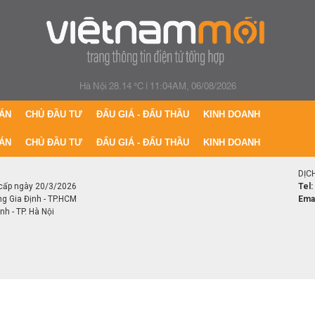
Hà Nội 28.14 °C
|
11:04AM, 06/08/2026
ÁN
CHỦ ĐẦU TƯ
ĐẤU GIÁ - ĐẤU THẦU
KINH DOANH
ÁN
CHỦ ĐẦU TƯ
ĐẤU GIÁ - ĐẤU THẦU
KINH DOANH
DỊC
cấp ngày 20/3/2026
Tel:
ng Gia Định - TP.HCM
Emai
h - TP. Hà Nội