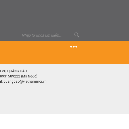
H VỤ QUẢNG CÁO
0931589222 (Ms Ngọc)
l:
quangcao@vietnammoi.vn