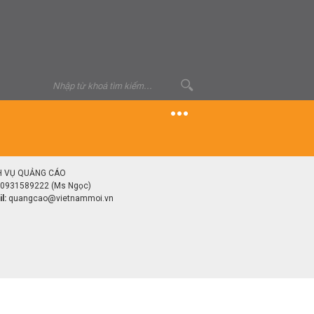
H VỤ QUẢNG CÁO
0931589222 (Ms Ngọc)
l:
quangcao@vietnammoi.vn