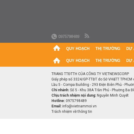
0975798489
QUY HOẠCH
THỊ TRƯỜNG
DỰ 
QUY HOẠCH
THỊ TRƯỜNG
DỰ 
TRANG TTĐTTH CỦA CÔNG TY VIETNEWSCORP
Giấy phép số 3324/GP-TTĐT do Sở VH&TT TPHCM 
Lầu 5 - Compa Building - 293 Điện Biên Phủ - Phườ
Chi nhánh:
Số 5 - Khu 38A Trần Phú - Phường Ba Đìn
Chịu trách nhiệm nội dung:
Nguyễn Minh Quyết
Hotline:
0975798489
Email:
info@vietnammoi.vn
Trách nhiệm về thông tin