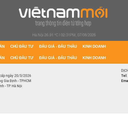
Hà Nội 26.91 °C
|
02:31PM, 07/08/2026
ÁN
CHỦ ĐẦU TƯ
ĐẤU GIÁ - ĐẤU THẦU
KINH DOANH
ÁN
CHỦ ĐẦU TƯ
ĐẤU GIÁ - ĐẤU THẦU
KINH DOANH
DỊC
cấp ngày 20/3/2026
Tel:
ng Gia Định - TP.HCM
Emai
h - TP. Hà Nội