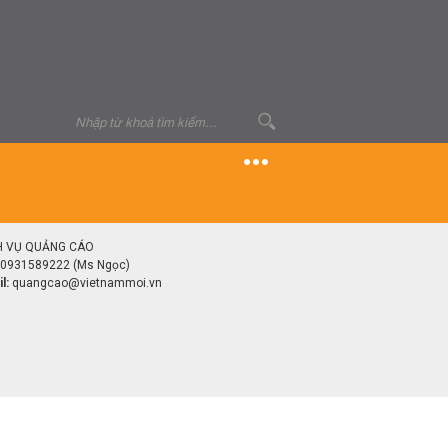
H VỤ QUẢNG CÁO
0931589222 (Ms Ngọc)
l:
quangcao@vietnammoi.vn