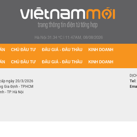
Hà Nội 31.34 °C
|
11:47AM, 08/08/2026
ÁN
CHỦ ĐẦU TƯ
ĐẤU GIÁ - ĐẤU THẦU
KINH DOANH
ÁN
CHỦ ĐẦU TƯ
ĐẤU GIÁ - ĐẤU THẦU
KINH DOANH
DỊC
cấp ngày 20/3/2026
Tel:
ng Gia Định - TP.HCM
Emai
h - TP. Hà Nội