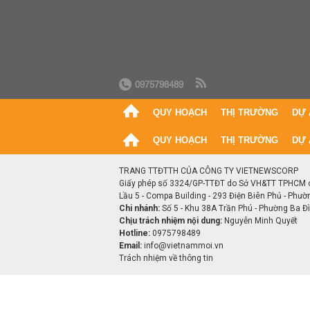
0975798489
QUY HOẠCH
THỊ TRƯỜNG
DỰ 
QUY HOẠCH
THỊ TRƯỜNG
DỰ 
TRANG TTĐTTH CỦA CÔNG TY VIETNEWSCORP
Giấy phép số 3324/GP-TTĐT do Sở VH&TT TPHCM 
Lầu 5 - Compa Building - 293 Điện Biên Phủ - Phườ
Chi nhánh:
Số 5 - Khu 38A Trần Phú - Phường Ba Đìn
Chịu trách nhiệm nội dung:
Nguyễn Minh Quyết
Hotline:
0975798489
Email:
info@vietnammoi.vn
Trách nhiệm về thông tin