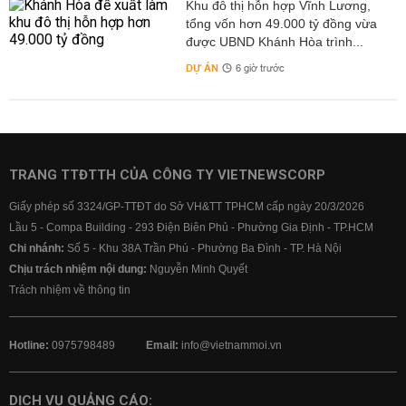
Khu đô thị hỗn hợp Vĩnh Lương,
tổng vốn hơn 49.000 tỷ đồng vừa
được UBND Khánh Hòa trình...
DỰ ÁN
6 giờ trước
TRANG TTĐTTH CỦA CÔNG TY VIETNEWSCORP
Giấy phép số 3324/GP-TTĐT do Sở VH&TT TPHCM cấp ngày 20/3/2026
Lầu 5 - Compa Building - 293 Điện Biên Phủ - Phường Gia Định - TP.HCM
Chi nhánh:
Số 5 - Khu 38A Trần Phú - Phường Ba Đình - TP. Hà Nội
Chịu trách nhiệm nội dung:
Nguyễn Minh Quyết
Trách nhiệm về thông tin
Hotline:
0975798489
Email:
info@vietnammoi.vn
DỊCH VỤ QUẢNG CÁO: