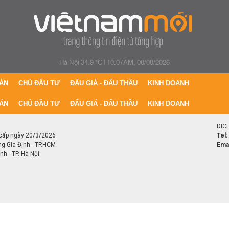
Hà Nội 34.9 °C
|
10:07AM, 08/08/2026
ÁN
CHỦ ĐẦU TƯ
ĐẤU GIÁ - ĐẤU THẦU
KINH DOANH
ÁN
CHỦ ĐẦU TƯ
ĐẤU GIÁ - ĐẤU THẦU
KINH DOANH
DỊC
cấp ngày 20/3/2026
Tel:
ng Gia Định - TP.HCM
Emai
h - TP. Hà Nội