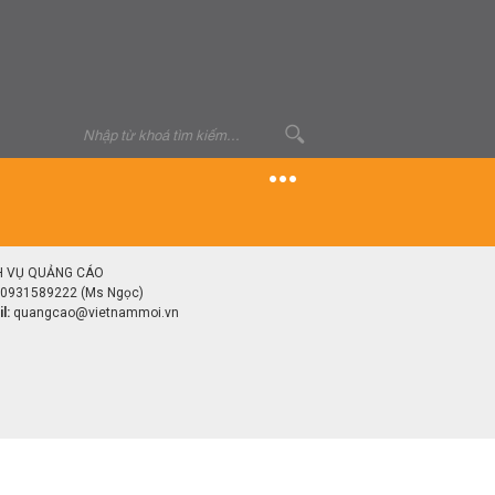
H VỤ QUẢNG CÁO
0931589222 (Ms Ngọc)
l:
quangcao@vietnammoi.vn