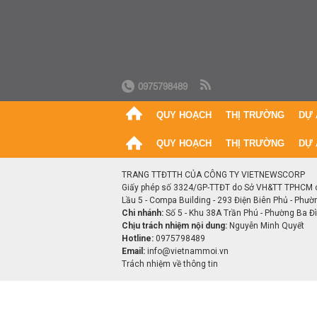
0975798489
QUY HOẠCH
THỊ TRƯỜNG
DỰ 
QUY HOẠCH
THỊ TRƯỜNG
DỰ 
TRANG TTĐTTH CỦA CÔNG TY VIETNEWSCORP
Giấy phép số 3324/GP-TTĐT do Sở VH&TT TPHCM 
Lầu 5 - Compa Building - 293 Điện Biên Phủ - Phườ
Chi nhánh:
Số 5 - Khu 38A Trần Phú - Phường Ba Đìn
Chịu trách nhiệm nội dung:
Nguyễn Minh Quyết
Hotline:
0975798489
Email:
info@vietnammoi.vn
Trách nhiệm về thông tin