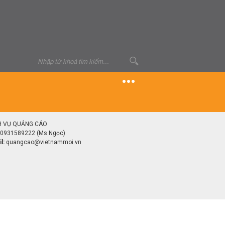
H VỤ QUẢNG CÁO
0931589222 (Ms Ngọc)
l:
quangcao@vietnammoi.vn