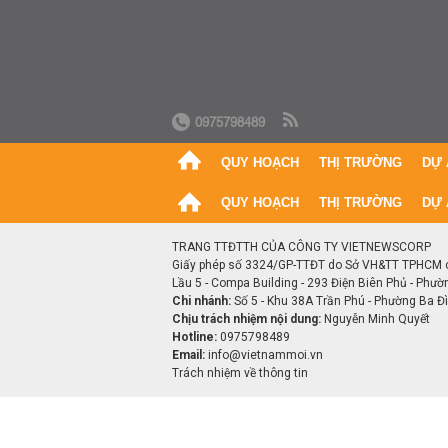
0975798489
QUY HOẠCH
THỊ TRƯỜNG
DỰ 
QUY HOẠCH
THỊ TRƯỜNG
DỰ 
TRANG TTĐTTH CỦA CÔNG TY VIETNEWSCORP
Giấy phép số 3324/GP-TTĐT do Sở VH&TT TPHCM 
Lầu 5 - Compa Building - 293 Điện Biên Phủ - Phườ
Chi nhánh:
Số 5 - Khu 38A Trần Phú - Phường Ba Đìn
Chịu trách nhiệm nội dung:
Nguyễn Minh Quyết
Hotline:
0975798489
Email:
info@vietnammoi.vn
Trách nhiệm về thông tin