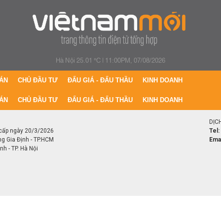
Hà Nội 25.01 °C
|
11:00PM, 07/08/2026
ÁN
CHỦ ĐẦU TƯ
ĐẤU GIÁ - ĐẤU THẦU
KINH DOANH
ÁN
CHỦ ĐẦU TƯ
ĐẤU GIÁ - ĐẤU THẦU
KINH DOANH
DỊC
cấp ngày 20/3/2026
Tel:
ng Gia Định - TP.HCM
Emai
h - TP. Hà Nội