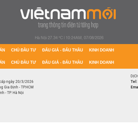
Hà Nội 27.34 °C
|
10:24AM, 07/08/2026
ÁN
CHỦ ĐẦU TƯ
ĐẤU GIÁ - ĐẤU THẦU
KINH DOANH
ÁN
CHỦ ĐẦU TƯ
ĐẤU GIÁ - ĐẤU THẦU
KINH DOANH
DỊC
cấp ngày 20/3/2026
Tel:
ng Gia Định - TP.HCM
Emai
h - TP. Hà Nội