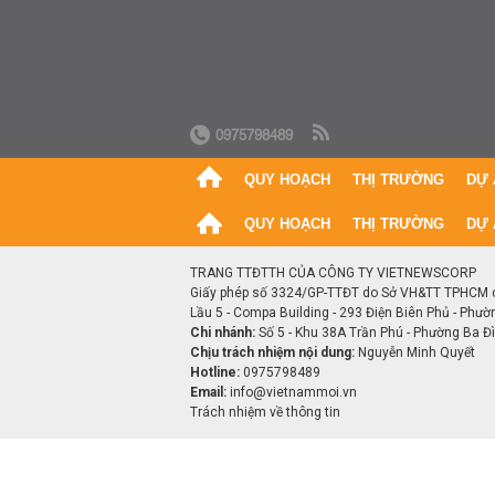
0975798489
QUY HOẠCH
THỊ TRƯỜNG
DỰ 
QUY HOẠCH
THỊ TRƯỜNG
DỰ 
TRANG TTĐTTH CỦA CÔNG TY VIETNEWSCORP
Giấy phép số 3324/GP-TTĐT do Sở VH&TT TPHCM 
Lầu 5 - Compa Building - 293 Điện Biên Phủ - Phườ
Chi nhánh:
Số 5 - Khu 38A Trần Phú - Phường Ba Đìn
Chịu trách nhiệm nội dung:
Nguyễn Minh Quyết
Hotline:
0975798489
Email:
info@vietnammoi.vn
Trách nhiệm về thông tin