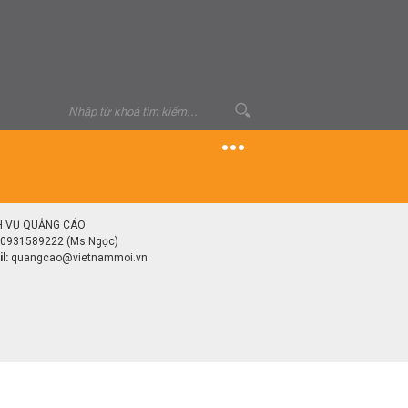
H VỤ QUẢNG CÁO
0931589222 (Ms Ngọc)
l:
quangcao@vietnammoi.vn