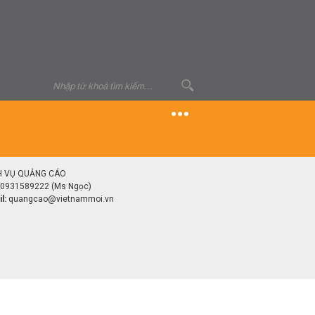
H VỤ QUẢNG CÁO
0931589222 (Ms Ngọc)
l:
quangcao@vietnammoi.vn