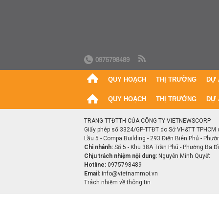
0975798489
QUY HOẠCH
THỊ TRƯỜNG
DỰ 
QUY HOẠCH
THỊ TRƯỜNG
DỰ 
TRANG TTĐTTH CỦA CÔNG TY VIETNEWSCORP
Giấy phép số 3324/GP-TTĐT do Sở VH&TT TPHCM 
Lầu 5 - Compa Building - 293 Điện Biên Phủ - Phườ
Chi nhánh:
Số 5 - Khu 38A Trần Phú - Phường Ba Đìn
Chịu trách nhiệm nội dung:
Nguyễn Minh Quyết
Hotline:
0975798489
Email:
info@vietnammoi.vn
Trách nhiệm về thông tin