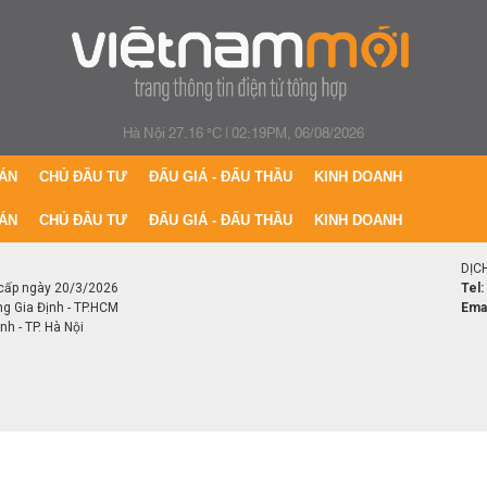
Hà Nội 27.16 °C
|
02:19PM, 06/08/2026
ÁN
CHỦ ĐẦU TƯ
ĐẤU GIÁ - ĐẤU THẦU
KINH DOANH
ÁN
CHỦ ĐẦU TƯ
ĐẤU GIÁ - ĐẤU THẦU
KINH DOANH
DỊC
cấp ngày 20/3/2026
Tel:
ng Gia Định - TP.HCM
Emai
h - TP. Hà Nội