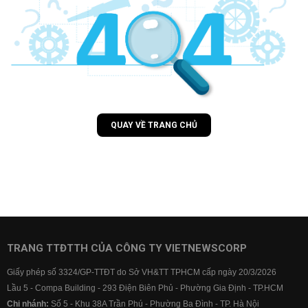
QUAY VỀ TRANG CHỦ
TRANG TTĐTTH CỦA CÔNG TY VIETNEWSCORP
Giấy phép số 3324/GP-TTĐT do Sở VH&TT TPHCM cấp ngày 20/3/2026
Lầu 5 - Compa Building - 293 Điện Biên Phủ - Phường Gia Định - TP.HCM
Chi nhánh:
Số 5 - Khu 38A Trần Phú - Phường Ba Đình - TP. Hà Nội