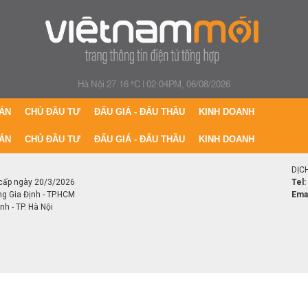
Hà Nội 27.16 °C
|
02:04PM, 06/08/2026
ÁN
CHỦ ĐẦU TƯ
ĐẤU GIÁ - ĐẤU THẦU
KINH DOANH
ÁN
CHỦ ĐẦU TƯ
ĐẤU GIÁ - ĐẤU THẦU
KINH DOANH
DỊC
cấp ngày 20/3/2026
Tel:
ng Gia Định - TP.HCM
Emai
h - TP. Hà Nội