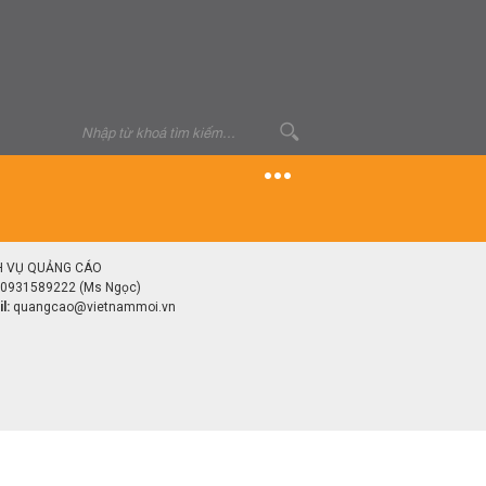
H VỤ QUẢNG CÁO
0931589222 (Ms Ngọc)
l:
quangcao@vietnammoi.vn