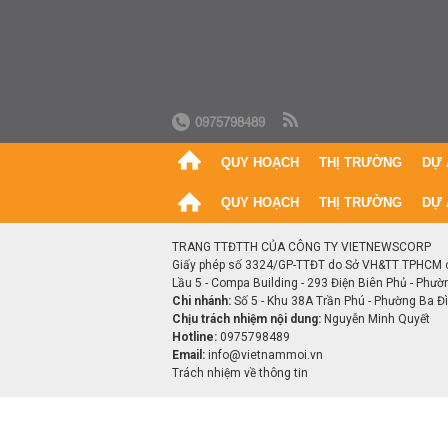
0975798489
QUY HOẠCH
THỊ TRƯỜNG
DỰ 
QUY HOẠCH
THỊ TRƯỜNG
DỰ 
TRANG TTĐTTH CỦA CÔNG TY VIETNEWSCORP
Giấy phép số 3324/GP-TTĐT do Sở VH&TT TPHCM 
Lầu 5 - Compa Building - 293 Điện Biên Phủ - Phườ
Chi nhánh:
Số 5 - Khu 38A Trần Phú - Phường Ba Đìn
Chịu trách nhiệm nội dung:
Nguyễn Minh Quyết
Hotline:
0975798489
Email:
info@vietnammoi.vn
Trách nhiệm về thông tin