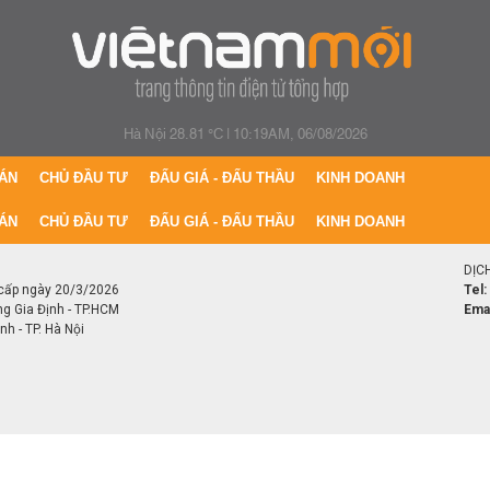
Hà Nội 28.81 °C
|
10:19AM, 06/08/2026
ÁN
CHỦ ĐẦU TƯ
ĐẤU GIÁ - ĐẤU THẦU
KINH DOANH
ÁN
CHỦ ĐẦU TƯ
ĐẤU GIÁ - ĐẤU THẦU
KINH DOANH
DỊC
cấp ngày 20/3/2026
Tel:
ng Gia Định - TP.HCM
Emai
h - TP. Hà Nội