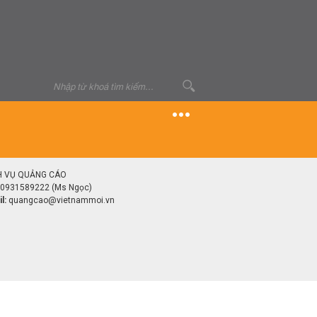
H VỤ QUẢNG CÁO
0931589222 (Ms Ngọc)
l:
quangcao@vietnammoi.vn