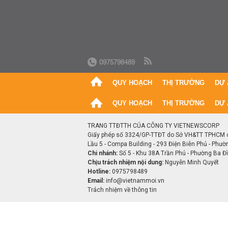
0975798489
QUY HOẠCH
THỊ TRƯỜNG
DỰ 
QUY HOẠCH
THỊ TRƯỜNG
DỰ 
TRANG TTĐTTH CỦA CÔNG TY VIETNEWSCORP
Giấy phép số 3324/GP-TTĐT do Sở VH&TT TPHCM 
Lầu 5 - Compa Building - 293 Điện Biên Phủ - Phườ
Chi nhánh:
Số 5 - Khu 38A Trần Phú - Phường Ba Đìn
Chịu trách nhiệm nội dung:
Nguyễn Minh Quyết
Hotline:
0975798489
Email:
info@vietnammoi.vn
Trách nhiệm về thông tin