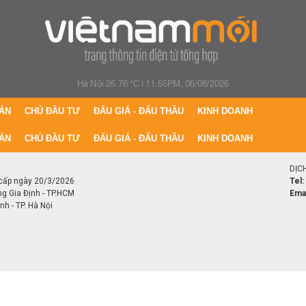
Hà Nội 26.76 °C
|
11:55PM, 06/08/2026
ÁN
CHỦ ĐẦU TƯ
ĐẤU GIÁ - ĐẤU THẦU
KINH DOANH
ÁN
CHỦ ĐẦU TƯ
ĐẤU GIÁ - ĐẤU THẦU
KINH DOANH
DỊC
cấp ngày 20/3/2026
Tel:
ng Gia Định - TP.HCM
Emai
h - TP. Hà Nội