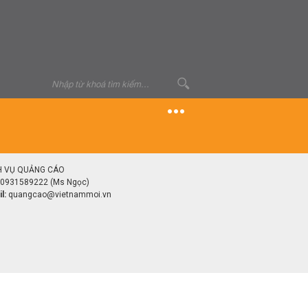
H VỤ QUẢNG CÁO
0931589222 (Ms Ngọc)
l:
quangcao@vietnammoi.vn