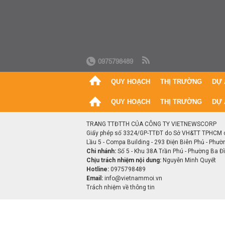
0975798489
QUY HOẠCH
THỊ TRƯỜNG
DỰ 
QUY HOẠCH
THỊ TRƯỜNG
DỰ 
TRANG TTĐTTH CỦA CÔNG TY VIETNEWSCORP
Giấy phép số 3324/GP-TTĐT do Sở VH&TT TPHCM 
Lầu 5 - Compa Building - 293 Điện Biên Phủ - Phườ
Chi nhánh:
Số 5 - Khu 38A Trần Phú - Phường Ba Đìn
Chịu trách nhiệm nội dung:
Nguyễn Minh Quyết
Hotline:
0975798489
Email:
info@vietnammoi.vn
Trách nhiệm về thông tin