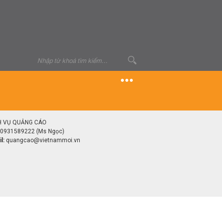
H VỤ QUẢNG CÁO
0931589222 (Ms Ngọc)
l:
quangcao@vietnammoi.vn