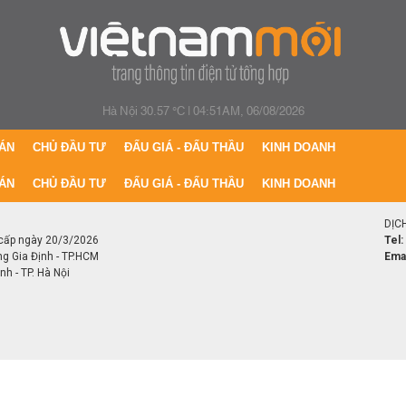
Hà Nội 30.57 °C
|
04:51AM, 06/08/2026
ÁN
CHỦ ĐẦU TƯ
ĐẤU GIÁ - ĐẤU THẦU
KINH DOANH
ÁN
CHỦ ĐẦU TƯ
ĐẤU GIÁ - ĐẤU THẦU
KINH DOANH
DỊC
cấp ngày 20/3/2026
Tel:
ng Gia Định - TP.HCM
Emai
h - TP. Hà Nội