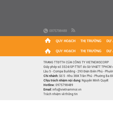
0975798489
QUY HOẠCH
THỊ TRƯỜNG
DỰ 
QUY HOẠCH
THỊ TRƯỜNG
DỰ 
TRANG TTĐTTH CỦA CÔNG TY VIETNEWSCORP
Giấy phép số 3324/GP-TTĐT do Sở VH&TT TPHCM 
Lầu 5 - Compa Building - 293 Điện Biên Phủ - Phườ
Chi nhánh:
Số 5 - Khu 38A Trần Phú - Phường Ba Đìn
Chịu trách nhiệm nội dung:
Nguyễn Minh Quyết
Hotline:
0975798489
Email:
info@vietnammoi.vn
Trách nhiệm về thông tin