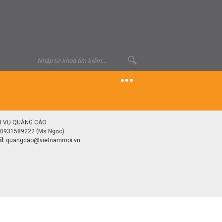
H VỤ QUẢNG CÁO
0931589222 (Ms Ngọc)
l:
quangcao@vietnammoi.vn