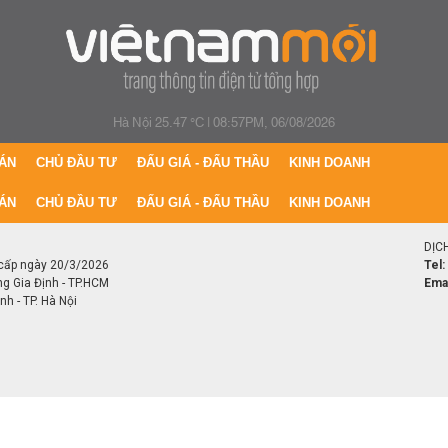
Hà Nội 25.47 °C
|
08:57PM, 06/08/2026
ÁN
CHỦ ĐẦU TƯ
ĐẤU GIÁ - ĐẤU THẦU
KINH DOANH
ÁN
CHỦ ĐẦU TƯ
ĐẤU GIÁ - ĐẤU THẦU
KINH DOANH
DỊC
cấp ngày 20/3/2026
Tel:
ng Gia Định - TP.HCM
Emai
h - TP. Hà Nội