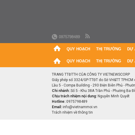
0975798489
QUY HOẠCH
THỊ TRƯỜNG
DỰ 
QUY HOẠCH
THỊ TRƯỜNG
DỰ 
TRANG TTĐTTH CỦA CÔNG TY VIETNEWSCORP
Giấy phép số 3324/GP-TTĐT do Sở VH&TT TPHCM 
Lầu 5 - Compa Building - 293 Điện Biên Phủ - Phườ
Chi nhánh:
Số 5 - Khu 38A Trần Phú - Phường Ba Đìn
Chịu trách nhiệm nội dung:
Nguyễn Minh Quyết
Hotline:
0975798489
Email:
info@vietnammoi.vn
Trách nhiệm về thông tin