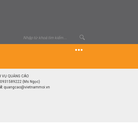
H VỤ QUẢNG CÁO
0931589222 (Ms Ngọc)
l:
quangcao@vietnammoi.vn