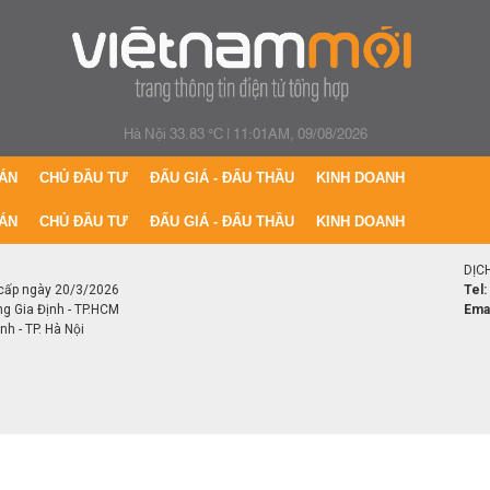
Hà Nội 33.83 °C
|
11:01AM, 09/08/2026
ÁN
CHỦ ĐẦU TƯ
ĐẤU GIÁ - ĐẤU THẦU
KINH DOANH
ÁN
CHỦ ĐẦU TƯ
ĐẤU GIÁ - ĐẤU THẦU
KINH DOANH
DỊC
cấp ngày 20/3/2026
Tel:
ng Gia Định - TP.HCM
Emai
h - TP. Hà Nội