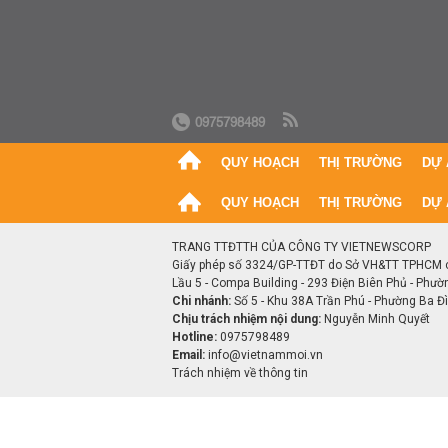
0975798489
QUY HOẠCH
THỊ TRƯỜNG
DỰ 
QUY HOẠCH
THỊ TRƯỜNG
DỰ 
TRANG TTĐTTH CỦA CÔNG TY VIETNEWSCORP
Giấy phép số 3324/GP-TTĐT do Sở VH&TT TPHCM 
Lầu 5 - Compa Building - 293 Điện Biên Phủ - Phườ
Chi nhánh:
Số 5 - Khu 38A Trần Phú - Phường Ba Đìn
Chịu trách nhiệm nội dung:
Nguyễn Minh Quyết
Hotline:
0975798489
Email:
info@vietnammoi.vn
Trách nhiệm về thông tin