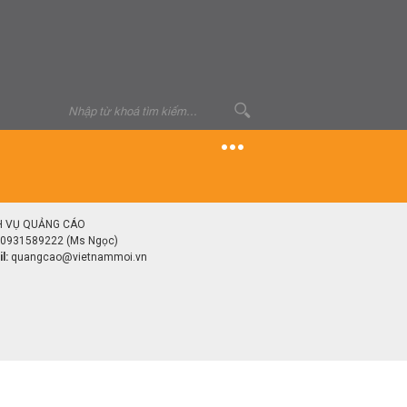
H VỤ QUẢNG CÁO
0931589222 (Ms Ngọc)
l:
quangcao@vietnammoi.vn