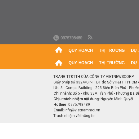
0975798489
QUY HOẠCH
THỊ TRƯỜNG
DỰ 
QUY HOẠCH
THỊ TRƯỜNG
DỰ 
TRANG TTĐTTH CỦA CÔNG TY VIETNEWSCORP
Giấy phép số 3324/GP-TTĐT do Sở VH&TT TPHCM 
Lầu 5 - Compa Building - 293 Điện Biên Phủ - Phườ
Chi nhánh:
Số 5 - Khu 38A Trần Phú - Phường Ba Đìn
Chịu trách nhiệm nội dung:
Nguyễn Minh Quyết
Hotline:
0975798489
Email:
info@vietnammoi.vn
Trách nhiệm về thông tin