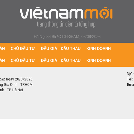
Hà Nội 33.95 °C
|
04:36AM, 08/08/2026
ÁN
CHỦ ĐẦU TƯ
ĐẤU GIÁ - ĐẤU THẦU
KINH DOANH
ÁN
CHỦ ĐẦU TƯ
ĐẤU GIÁ - ĐẤU THẦU
KINH DOANH
DỊC
cấp ngày 20/3/2026
Tel:
ng Gia Định - TP.HCM
Emai
h - TP. Hà Nội